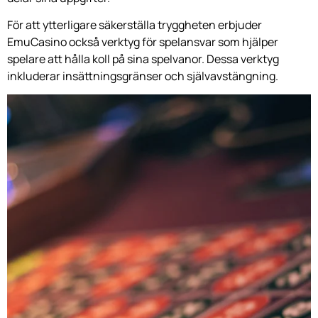
För att ytterligare säkerställa tryggheten erbjuder
EmuCasino också verktyg för spelansvar som hjälper
spelare att hålla koll på sina spelvanor. Dessa verktyg
inkluderar insättningsgränser och självavstängning.