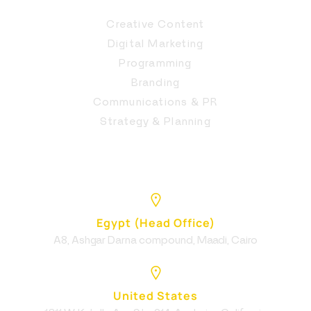
Creative Content
Digital Marketing
Programming
Branding
Communications & PR
Strategy & Planning
Egypt (Head Office)
A8, Ashgar Darna compound, Maadi, Cairo
United States