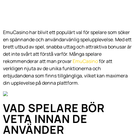
EmuCasino har blivit ett populärt val för spelare som söker
en spännande och användarvänlig spelupplevelse. Med ett
brett utbud av spel, snabba uttag och attraktiva bonusar är
det inte svårt att förstå varför. Många spelare
rekommenderar att man provar
EmuCasino
för att
verkligen njuta av de unika funktionerna och
erbjudandena som finns tillgängliga, vilket kan maximera
din upplevelse på denna plattform.
VAD SPELARE BÖR
VETA INNAN DE
ANVÄNDER