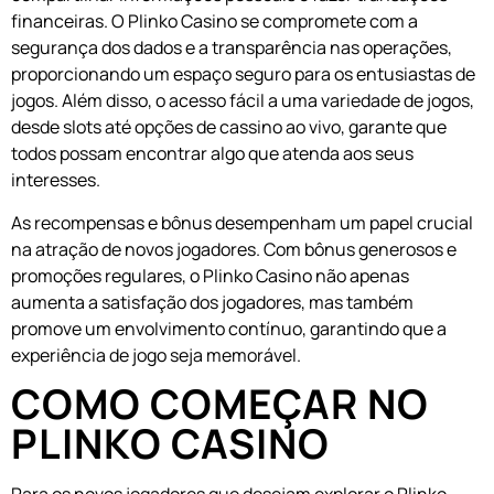
financeiras. O Plinko Casino se compromete com a
segurança dos dados e a transparência nas operações,
proporcionando um espaço seguro para os entusiastas de
jogos. Além disso, o acesso fácil a uma variedade de jogos,
desde slots até opções de cassino ao vivo, garante que
todos possam encontrar algo que atenda aos seus
interesses.
As recompensas e bônus desempenham um papel crucial
na atração de novos jogadores. Com bônus generosos e
promoções regulares, o Plinko Casino não apenas
aumenta a satisfação dos jogadores, mas também
promove um envolvimento contínuo, garantindo que a
experiência de jogo seja memorável.
COMO COMEÇAR NO
PLINKO CASINO