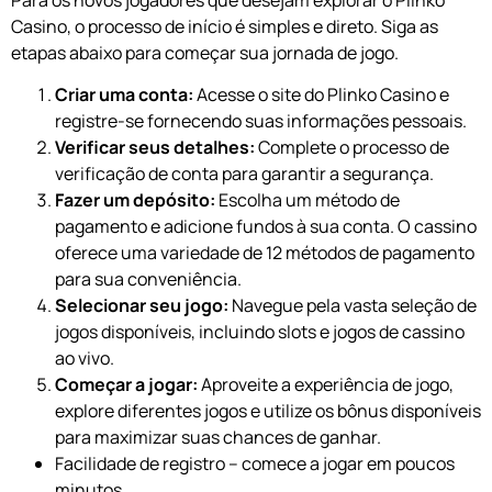
Para os novos jogadores que desejam explorar o Plinko
Casino, o processo de início é simples e direto. Siga as
etapas abaixo para começar sua jornada de jogo.
Criar uma conta:
Acesse o site do Plinko Casino e
registre-se fornecendo suas informações pessoais.
Verificar seus detalhes:
Complete o processo de
verificação de conta para garantir a segurança.
Fazer um depósito:
Escolha um método de
pagamento e adicione fundos à sua conta. O cassino
oferece uma variedade de 12 métodos de pagamento
para sua conveniência.
Selecionar seu jogo:
Navegue pela vasta seleção de
jogos disponíveis, incluindo slots e jogos de cassino
ao vivo.
Começar a jogar:
Aproveite a experiência de jogo,
explore diferentes jogos e utilize os bônus disponíveis
para maximizar suas chances de ganhar.
Facilidade de registro – comece a jogar em poucos
minutos.