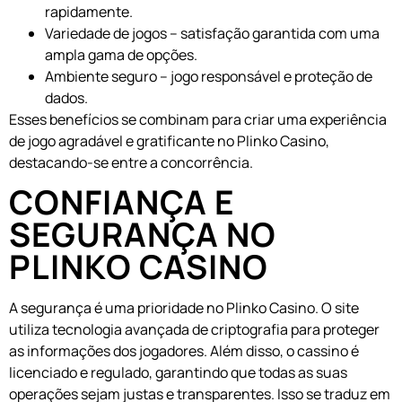
rapidamente.
Variedade de jogos – satisfação garantida com uma
ampla gama de opções.
Ambiente seguro – jogo responsável e proteção de
dados.
Esses benefícios se combinam para criar uma experiência
de jogo agradável e gratificante no Plinko Casino,
destacando-se entre a concorrência.
CONFIANÇA E
SEGURANÇA NO
PLINKO CASINO
A segurança é uma prioridade no Plinko Casino. O site
utiliza tecnologia avançada de criptografia para proteger
as informações dos jogadores. Além disso, o cassino é
licenciado e regulado, garantindo que todas as suas
operações sejam justas e transparentes. Isso se traduz em