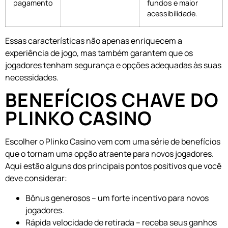
pagamento
fundos e maior
acessibilidade.
Essas características não apenas enriquecem a
experiência de jogo, mas também garantem que os
jogadores tenham segurança e opções adequadas às suas
necessidades.
BENEFÍCIOS CHAVE DO
PLINKO CASINO
Escolher o Plinko Casino vem com uma série de benefícios
que o tornam uma opção atraente para novos jogadores.
Aqui estão alguns dos principais pontos positivos que você
deve considerar:
Bônus generosos – um forte incentivo para novos
jogadores.
Rápida velocidade de retirada – receba seus ganhos