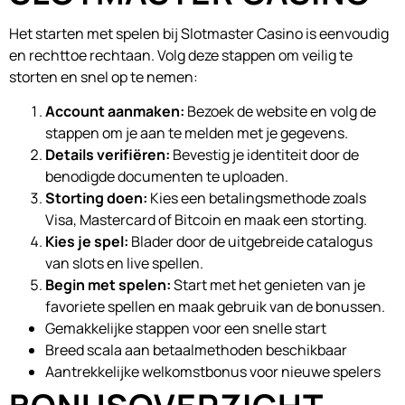
Het starten met spelen bij Slotmaster Casino is eenvoudig
en rechttoe rechtaan. Volg deze stappen om veilig te
storten en snel op te nemen:
Account aanmaken:
Bezoek de website en volg de
stappen om je aan te melden met je gegevens.
Details verifiëren:
Bevestig je identiteit door de
benodigde documenten te uploaden.
Storting doen:
Kies een betalingsmethode zoals
Visa, Mastercard of Bitcoin en maak een storting.
Kies je spel:
Blader door de uitgebreide catalogus
van slots en live spellen.
Begin met spelen:
Start met het genieten van je
favoriete spellen en maak gebruik van de bonussen.
Gemakkelijke stappen voor een snelle start
Breed scala aan betaalmethoden beschikbaar
Aantrekkelijke welkomstbonus voor nieuwe spelers