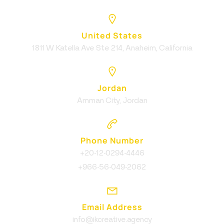
United States
1811 W Katella Ave Ste 214, Anaheim, California
Jordan
Amman City, Jordan
Phone Number
+20-12-0294-4446
+966-56-049-2062
Email Address
info@ikcreative.agency