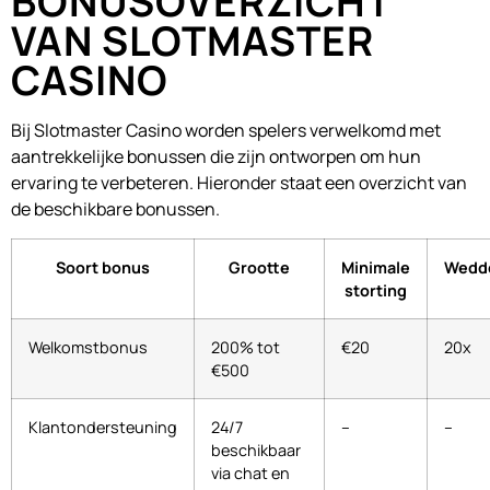
BONUSOVERZICHT
VAN SLOTMASTER
CASINO
Bij Slotmaster Casino worden spelers verwelkomd met
aantrekkelijke bonussen die zijn ontworpen om hun
ervaring te verbeteren. Hieronder staat een overzicht van
de beschikbare bonussen.
Soort bonus
Grootte
Minimale
Wedd
storting
Welkomstbonus
200% tot
€20
20x
€500
Klantondersteuning
24/7
–
–
beschikbaar
via chat en