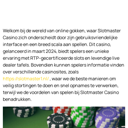
Welkom bij de wereld van online gokken, waar Slotmaster
Casino zich onderscheidt door zijn gebruiksvriendelijke
interface en een breed scala aan spellen. Dit casino,
gelanceerd in maart 2024, biedt spelers een unieke
ervaring met RTP-gecertificeerde slots en levendige live
dealer tafels. Bovendien kunnen spelers informatie vinden
over verschillende casinosites, zoals
https://slotmaster1.nl/
, waar we de beste manieren om
veilig stortingen te doen en snel opnames te verwerken,
terwijl we de voordelen van spelen bij Slotmaster Casino
benadrukken.