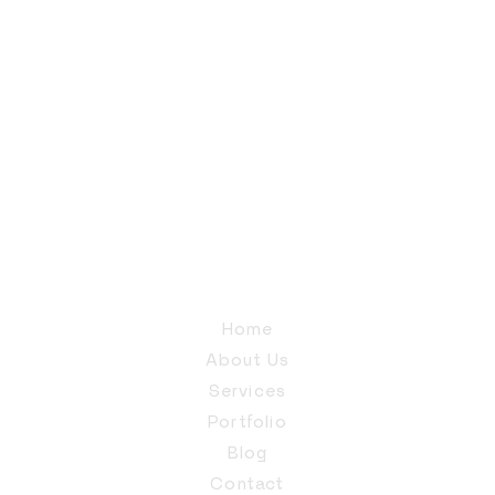
Home
About Us
Services
Portfolio
Blog
Contact