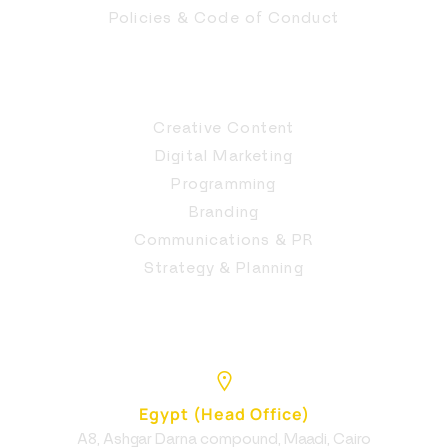
Policies & Code of Conduct
Creative Content
Digital Marketing
Programming
Branding
Communications & PR
Strategy & Planning
Egypt (Head Office)
A8, Ashgar Darna compound, Maadi, Cairo