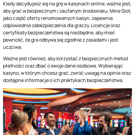
Kiedy decydujesz się na grę w kasynach online, ważne jest,
aby grać w bezpiecznym i zaufanym środowisku. Mine Slot,
jako część oferty renomowanych kasyn, zapewnia
odpowiednie zabezpieczenia dla graczy. Licencje oraz
certyfikaty bezpieczeństwa są niezbędne, aby mieć
pewność, że gra odbywa się zgodnie z zasadami i jest
uczciwa.
Ważne jest również, aby korzystać z bezpiecznych metod
płatności oraz dbać o swoje dane osobowe. Wybierając
kasyno, w którym chcesz grać, zwróć uwagę na opinie oraz
dostępne informacje o ich praktykach bezpieczeństwa.