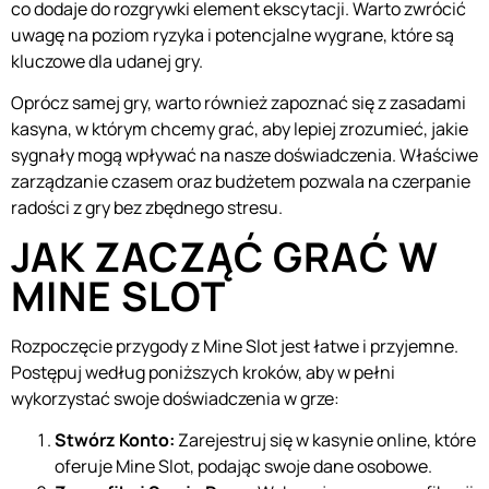
co dodaje do rozgrywki element ekscytacji. Warto zwrócić
uwagę na poziom ryzyka i potencjalne wygrane, które są
kluczowe dla udanej gry.
Oprócz samej gry, warto również zapoznać się z zasadami
kasyna, w którym chcemy grać, aby lepiej zrozumieć, jakie
sygnały mogą wpływać na nasze doświadczenia. Właściwe
zarządzanie czasem oraz budżetem pozwala na czerpanie
radości z gry bez zbędnego stresu.
JAK ZACZĄĆ GRAĆ W
MINE SLOT
Rozpoczęcie przygody z Mine Slot jest łatwe i przyjemne.
Postępuj według poniższych kroków, aby w pełni
wykorzystać swoje doświadczenia w grze:
Stwórz Konto:
Zarejestruj się w kasynie online, które
oferuje Mine Slot, podając swoje dane osobowe.