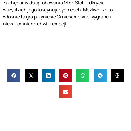
Zachęcamy do spróbowania Mine Slot i odkrycia
wszystkich jego fascynujących cech. Możliwe, że to
właśnie ta gra przyniesie Ci niesamowite wygrane i
niezapomniane chwile emocji.