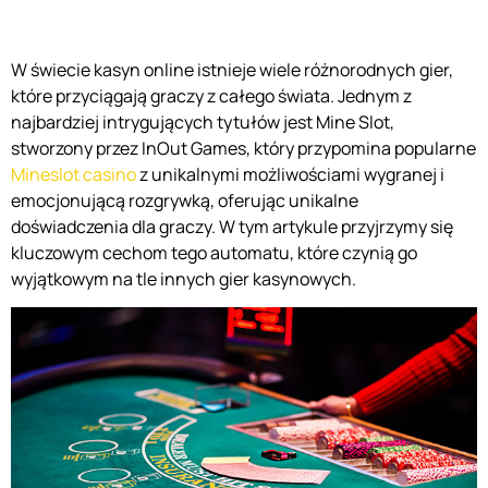
W świecie kasyn online istnieje wiele różnorodnych gier,
które przyciągają graczy z całego świata. Jednym z
najbardziej intrygujących tytułów jest Mine Slot,
stworzony przez InOut Games, który przypomina popularne
Mineslot casino
z unikalnymi możliwościami wygranej i
emocjonującą rozgrywką, oferując unikalne
doświadczenia dla graczy. W tym artykule przyjrzymy się
kluczowym cechom tego automatu, które czynią go
wyjątkowym na tle innych gier kasynowych.