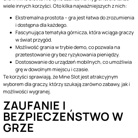
wiele innych korzyści. Oto kilka najważniejszych z nich:
Ekstremalna prostota – gra jest łatwa do zrozumienia
i dostępna dla każdego.
Fascynująca tematyka górnicza, która wciąga graczy
w świat przygód.
Możliwość grania w trybie demo, co pozwala na
przetestowanie gry bez ryzykowania pieniędzy.
Dostosowanie do urządzeń mobilnych, co umożliwia
grę w dowolnym miejscu i czasie.
Te korzyści sprawiają, że Mine Slot jest atrakcyjnym
wyborem dla graczy, którzy szukają zarówno zabawy, jak i
możliwości wygranej.
ZAUFANIE I
BEZPIECZEŃSTWO W
GRZE