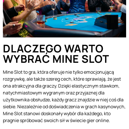
DLACZEGO WARTO
WYBRAĆ MINE SLOT
Mine Slot to gra, która oferuje nie tylko emocjonującą
rozgrywkę, ale także szereg cech, które sprawiają, że jest
ona atrakcyjna dla graczy. Dzięki elastycznym stawkom,
natychmiastowym wygranym oraz przyjaznej dla
użytkownika obsłudze, każdy gracz znajdzie w niej coś dla
siebie. Niezależnie od doświadczenia w grach kasynowych,
Mine Slot stanowi doskonały wybór dla każdego, kto
pragnie spróbować swoich sił w świecie gier online.