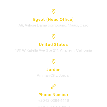
Egypt (Head Office)
A8, Ashgar Darna compound, Maadi, Cairo
United States
1811 W Katella Ave Ste 214, Anaheim, California
Jordan
Amman City, Jordan
Phone Number
+20-12-0294-4446