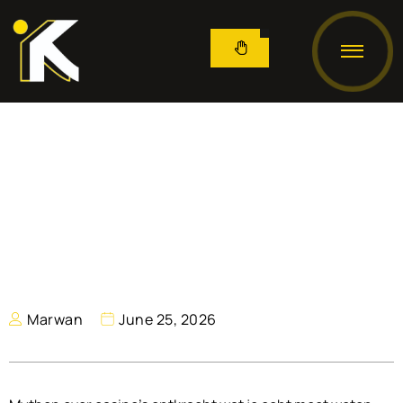
Marwan
June 25, 2026