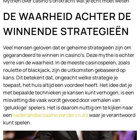
Mythen over casino's ontkracht wat je echt moet weten
DE WAARHEID ACHTER DE
WINNENDE STRATEGIEËN
Veel mensen geloven dat er geheime strategieën zijn om
gegarandeerd te winnen in casino’s. Deze mythe is echter
verre van de waarheid. In de meeste casinospelen, zoals
roulette of blackjack, zijn de uitkomsten gebaseerd op
kans. Dit betekent dat, ongeacht welke strategie je
toepast, het huis altijd een voordeel heeft. Het idee dat je
met bepaalde technieken je kansen kunt verhogen, is een
misvatting die vaak wordt gevoed door verhalen van
‘gelukkige’ spelers. Het is daarom nuttig om te kijken naar
een
nederlandse casino zonder cruks
waar je verantwoord
kunt spelen.