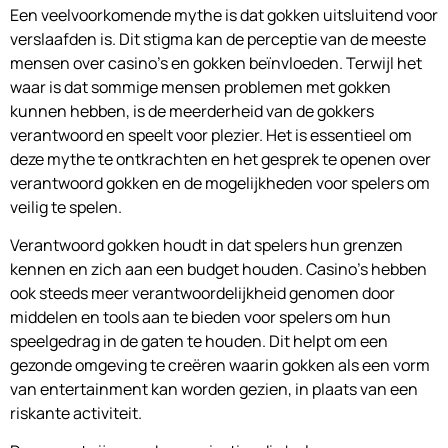
Een veelvoorkomende mythe is dat gokken uitsluitend voor
verslaafden is. Dit stigma kan de perceptie van de meeste
mensen over casino’s en gokken beïnvloeden. Terwijl het
waar is dat sommige mensen problemen met gokken
kunnen hebben, is de meerderheid van de gokkers
verantwoord en speelt voor plezier. Het is essentieel om
deze mythe te ontkrachten en het gesprek te openen over
verantwoord gokken en de mogelijkheden voor spelers om
veilig te spelen.
Verantwoord gokken houdt in dat spelers hun grenzen
kennen en zich aan een budget houden. Casino’s hebben
ook steeds meer verantwoordelijkheid genomen door
middelen en tools aan te bieden voor spelers om hun
speelgedrag in de gaten te houden. Dit helpt om een
gezonde omgeving te creëren waarin gokken als een vorm
van entertainment kan worden gezien, in plaats van een
riskante activiteit.