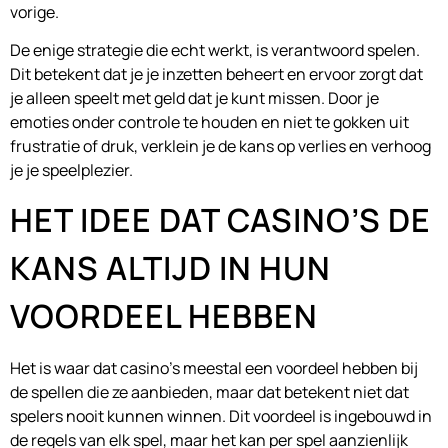
vorige.
De enige strategie die echt werkt, is verantwoord spelen.
Dit betekent dat je je inzetten beheert en ervoor zorgt dat
je alleen speelt met geld dat je kunt missen. Door je
emoties onder controle te houden en niet te gokken uit
frustratie of druk, verklein je de kans op verlies en verhoog
je je speelplezier.
HET IDEE DAT CASINO’S DE
KANS ALTIJD IN HUN
VOORDEEL HEBBEN
Het is waar dat casino’s meestal een voordeel hebben bij
de spellen die ze aanbieden, maar dat betekent niet dat
spelers nooit kunnen winnen. Dit voordeel is ingebouwd in
de regels van elk spel, maar het kan per spel aanzienlijk