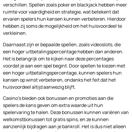
verschillen. Spellen zoals poker en blackjack hebben meer
ruimte voor vaardigheid en strategie, wat betekent dat
ervaren spelers hun kansen kunnen verbeteren. Hierdoor
hebben zij soms de mogelijkheid om het huisvoordeel te
verkleinen.
Daarnaast zijn er bepaalde spellen, zoals videoslots, die
een hoger uitbetalingspercentage hebben dan anderen.
Het is belangrijk om te kijken naar deze percentages
voordat je aan een spel begint. Door spellen te kiezen met
een hoger uitbetalingspercentage, kunnen spelers hun
kansen op winst verbeteren, ondanks het feit dat het
huisvoordeel altijd aanwezig blijft.
Casino’s bieden ook bonussen en promoties aan die
spelers de kans geven om extra waarde uit hun
spelervaring te halen. Deze bonussen kunnen variëren van
welkomstbonussen tot gratis spins, en ze kunnen
aanzienlijk bijdragen aan je bankroll. Het is dus niet alleen