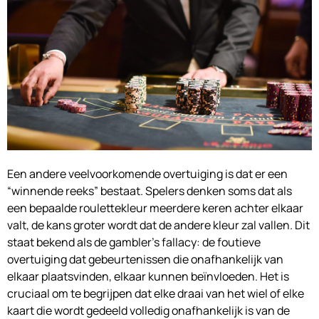
Een andere veelvoorkomende overtuiging is dat er een
“winnende reeks” bestaat. Spelers denken soms dat als
een bepaalde roulettekleur meerdere keren achter elkaar
valt, de kans groter wordt dat de andere kleur zal vallen. Dit
staat bekend als de gambler’s fallacy: de foutieve
overtuiging dat gebeurtenissen die onafhankelijk van
elkaar plaatsvinden, elkaar kunnen beïnvloeden. Het is
cruciaal om te begrijpen dat elke draai van het wiel of elke
kaart die wordt gedeeld volledig onafhankelijk is van de