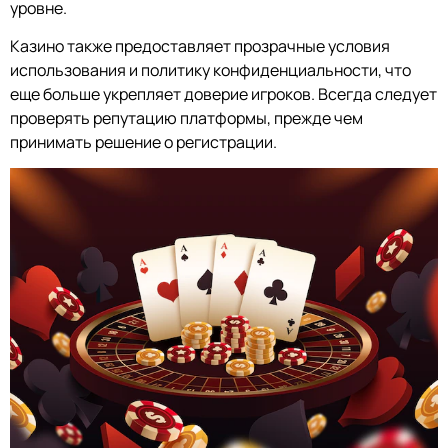
уровне.
Казино также предоставляет прозрачные условия
использования и политику конфиденциальности, что
еще больше укрепляет доверие игроков. Всегда следует
проверять репутацию платформы, прежде чем
принимать решение о регистрации.