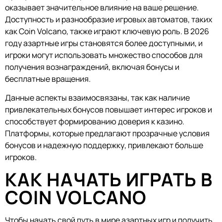
оказывает значительное влияние на ваше решение.
Доступность и разнообразие игровых автоматов, таких
как Coin Volcano, также играют ключевую роль. В 2026
году азартные игры становятся более доступными, и
игроки могут использовать множество способов для
получения вознаграждений, включая бонусы и
бесплатные вращения.
Данные аспекты взаимосвязаны, так как наличие
привлекательных бонусов повышает интерес игроков и
способствует формированию доверия к казино.
Платформы, которые предлагают прозрачные условия
бонусов и надежную поддержку, привлекают больше
игроков.
КАК НАЧАТЬ ИГРАТЬ В
COIN VOLCANO
Чтобы начать свой путь в мире азартных игр и получить