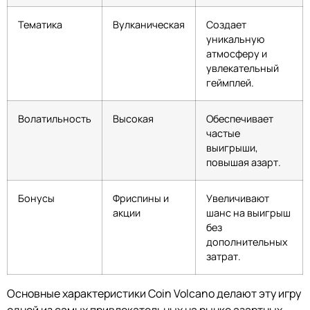
Тематика
Вулканическая
Создает
уникальную
атмосферу и
увлекательный
геймплей.
Волатильность
Высокая
Обеспечивает
частые
выигрыши,
повышая азарт.
Бонусы
Фриспины и
Увеличивают
акции
шанс на выигрыш
без
дополнительных
затрат.
Основные характеристики Coin Volcano делают эту игру