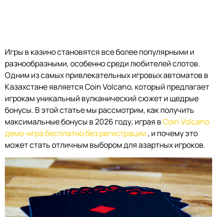
Игры в казино становятся все более популярными и
разнообразными, особенно среди любителей слотов.
Одним из самых привлекательных игровых автоматов в
Казахстане является Coin Volcano, который предлагает
игрокам уникальный вулканический сюжет и щедрые
бонусы. В этой статье мы рассмотрим, как получить
максимальные бонусы в 2026 году, играя в
Coin Volcano
демо-игра бесплатно без регистрации
, и почему это
может стать отличным выбором для азартных игроков.