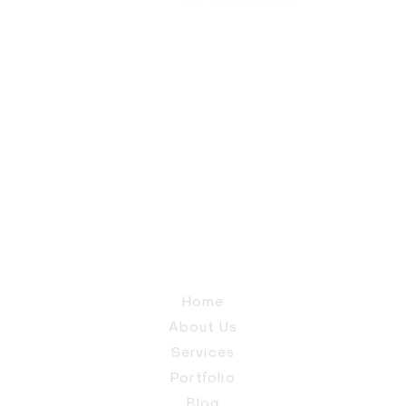
Home
About Us
Services
Portfolio
Blog