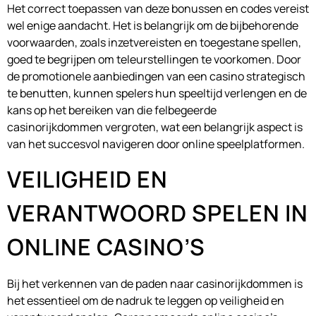
Het correct toepassen van deze bonussen en codes vereist
wel enige aandacht. Het is belangrijk om de bijbehorende
voorwaarden, zoals inzetvereisten en toegestane spellen,
goed te begrijpen om teleurstellingen te voorkomen. Door
de promotionele aanbiedingen van een casino strategisch
te benutten, kunnen spelers hun speeltijd verlengen en de
kans op het bereiken van die felbegeerde
casinorijkdommen vergroten, wat een belangrijk aspect is
van het succesvol navigeren door online speelplatformen.
VEILIGHEID EN
VERANTWOORD SPELEN IN
ONLINE CASINO’S
Bij het verkennen van de paden naar casinorijkdommen is
het essentieel om de nadruk te leggen op veiligheid en