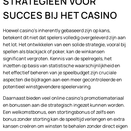
STRATEGIEËN VOOR
SUCCES BIJ HET CASINO
Hoewel casino’s inherently gebaseerd zijn op kans,
betekent dit niet dat spelers volledig overgeleverd zijn aan
het lot. Het ontwikkelen van een solide strategie, vooral bij
spellen als blackjack of poker, kan de winkansen
significant vergroten. Kennis van de spelregels, het
inzetten op basis van statistische waarschijnlijkheid en
het effectief beheren van je speelbudget zijn cruciale
aspecten die bijdragen aan een meer gecontroleerde en
potentieel winstgevendere speelervaring.
Daarnaast bieden veel online casino’s promotiemateriaal
en bonussen aan die strategisch ingezet kunnen worden.
Een welkomstbonus, een stortingsbonus of zelfs een
bonus zonder storting kan de speeltijd verlengen en extra
kansen creëren om winsten te behalen zonder direct eigen