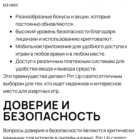
из них:
Разнообразные бонусы и акции, которые
постоянно обновляются.
Высокий уровень безопасности благодаря
лицензии и использованию криптовалют.
Мобильное приложение для удобного доступа к
играм в любое время и в любом месте.
Доступ к различным платежным системам для
удобства ввода и вывода средств.
Эти преимущества делают Pin Up casino отличным
выбором для тех, кто ищет надежное и интересное
место для азартных игр.
ДОВЕРИЕ И
БЕЗОПАСНОСТЬ
Вопросы доверия и безопасности являются критически
важными для игроков в онлайн-казино. Pin Up casino