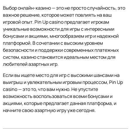
Выбор онлайн-казино — это не просто случайность, это
важное решение, которое может повлиять на ваш
игровой опыт. Pin Up casino предлагает игрокам
уникальные возможности для игры с интересными
бонусами и акциями, многообразием игр и надежной
платформой. В сочетании с высоким уровнем
безопасности и поддержки современных платежных
систем, казино становится идеальным местом для
любителей азартных игр.
Если вы ищете место для игр с высокими шансами на
выигрыш и увлекательным игровым процессом, Pin Up
casino — это то, что вам нужно. Не упустите
возможность воспользоваться всеми бонусами и
акциями, которые предлагает данная платформа, и
начните свою азартную игру уже сегодня.