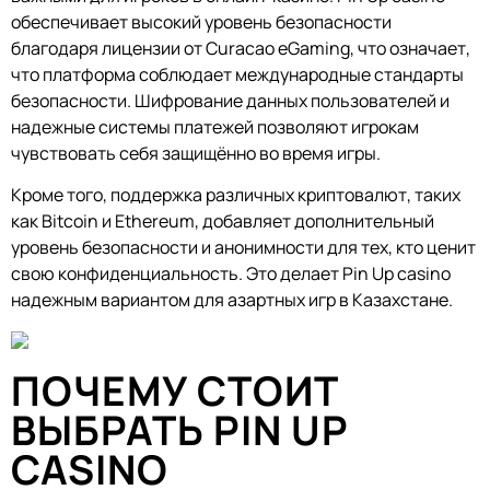
обеспечивает высокий уровень безопасности
благодаря лицензии от Curacao eGaming, что означает,
что платформа соблюдает международные стандарты
безопасности. Шифрование данных пользователей и
надежные системы платежей позволяют игрокам
чувствовать себя защищённо во время игры.
Кроме того, поддержка различных криптовалют, таких
как Bitcoin и Ethereum, добавляет дополнительный
уровень безопасности и анонимности для тех, кто ценит
свою конфиденциальность. Это делает Pin Up casino
надежным вариантом для азартных игр в Казахстане.
ПОЧЕМУ СТОИТ
ВЫБРАТЬ PIN UP
CASINO