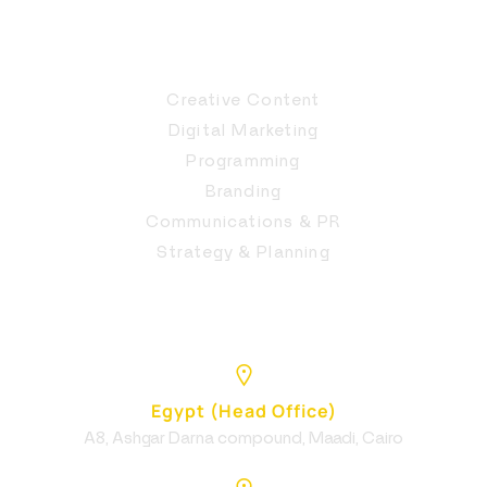
Creative Content
Digital Marketing
Programming
Branding
Communications & PR
Strategy & Planning
Egypt (Head Office)
A8, Ashgar Darna compound, Maadi, Cairo