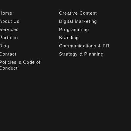
Home
Creative Content
About Us
Digital Marketing
Services
Programming
Portfolio
Branding
Blog
Communications & PR
Contact
Strategy & Planning
Policies & Code of
Conduct