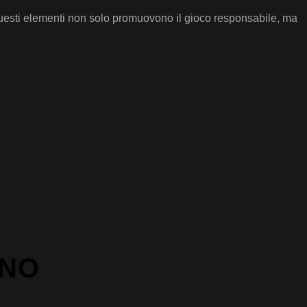
. Questi elementi non solo promuovono il gioco responsabile, ma
INO