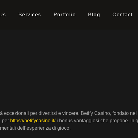
 Us
Services
Portfolio
Blog
Contact
tà eccezionali per divertirsi e vincere. Betify Casino, fondato 
e per
https://betifycasino.it/
i bonus vantaggiosi che propone. In q
amentali dell’esperienza di gioco.