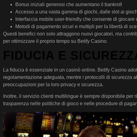
Bonus iniziali generosi che aumentano il bankroll
Accesso a una vasta gamma di giochi, dalle slot ai gioch
Interfaccia mobile user-friendly che consente di giocar
Metodi di pagamento sicuri e multipli per la libertà di sce
Questi benefici non solo attraggono nuovi giocatori, ma contri
per ottimizzare il proprio tempo su Betify Casino.
FIDUCIA E SICUREZZ
La fiducia è essenziale in un casinò online. Betify Casino adott
regolamentazione adeguata, mentre i protocolli di sicurezza al
preoccupazioni per la loro privacy e sicurezza.
Inoltre, il servizio clienti multilingue è sempre disponibile p
trasparenza nelle politiche di gioco e nelle procedure di paga