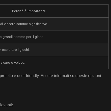
Perché è importante
à di vincere somme significative.
re grandi somme per il gioco.
r esplorare i giochi.
 sicuro e veloce.
otetto e user-friendly. Essere informati su queste opzioni
levanti: