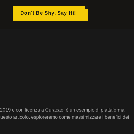
Don't Be Shy, Say Hi!
nel 2019 e con licenza a Curacao, è un esempio di piattaforma
uesto articolo, esploreremo come massimizzare i benefici dei