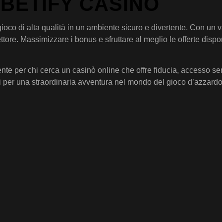
BETIFY CASINO
ioco di alta qualità in un ambiente sicuro e divertente. Con un 
ettore. Massimizzare i bonus e sfruttare al meglio le offerte dispo
ente per chi cerca un casinò online che offre fiducia, accesso se
ari per una straordinaria avventura nel mondo del gioco d’azzardo