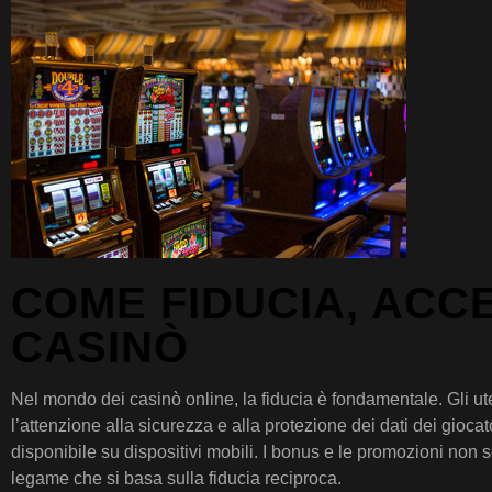
COME FIDUCIA, ACC
CASINÒ
Nel mondo dei casinò online, la fiducia è fondamentale. Gli ute
l’attenzione alla sicurezza e alla protezione dei dati dei giocat
disponibile su dispositivi mobili. I bonus e le promozioni non 
legame che si basa sulla fiducia reciproca.