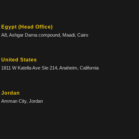
Egypt (Head Office)
A8, Ashgar Darna compound, Maadi, Cairo
United States
1811 W Katella Ave Ste 214, Anaheim, California
Jordan
Amman City, Jordan
Phone Number
+20-12-0294-4446