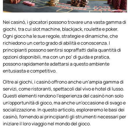
Nei casinò, i giocatori possono trovare una vasta gamma di
giochi, tra cui slot machine, blackjack, roulette e poker.
Ogni gioco ha le sue regole, strategie e dinamiche, che
richiedono un certo grado di abilità e conoscenza. I
principianti possono sentirsi sopraffatti dalla quantità di
opzioni disponibili, ma con un po’ di guida e pratica,
possono rapidamente adattarsi a questo ambiente
entusiasta e competitivo.
Oltre ai giochi, i casinò offrono anche un’ampia gamma di
servizi, come ristoranti, spettacoli dal vivo e hotel di lusso.
Questi elementi rendono l’esperienza del casinò non solo
un’opportunità di gioco, ma anche un’occasione di svago e
socializzazione. In questo articolo, esploreremo le basi dei
casinò, fornendo ai principianti gli strumenti necessari per
iniziare il loro viaggio nel mondo del gioco.