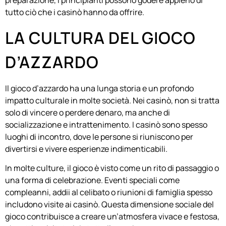
preparazione, i principianti possono godere appieno di
tutto ciò che i casinò hanno da offrire.
LA CULTURA DEL GIOCO
D’AZZARDO
Il gioco d’azzardo ha una lunga storia e un profondo
impatto culturale in molte società. Nei casinò, non si tratta
solo di vincere o perdere denaro, ma anche di
socializzazione e intrattenimento. I casinò sono spesso
luoghi di incontro, dove le persone si riuniscono per
divertirsi e vivere esperienze indimenticabili.
In molte culture, il gioco è visto come un rito di passaggio o
una forma di celebrazione. Eventi speciali come
compleanni, addii al celibato o riunioni di famiglia spesso
includono visite ai casinò. Questa dimensione sociale del
gioco contribuisce a creare un’atmosfera vivace e festosa,