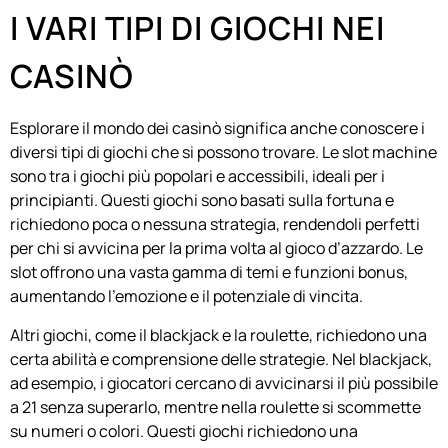
I VARI TIPI DI GIOCHI NEI
CASINÒ
Esplorare il mondo dei casinò significa anche conoscere i
diversi tipi di giochi che si possono trovare. Le slot machine
sono tra i giochi più popolari e accessibili, ideali per i
principianti. Questi giochi sono basati sulla fortuna e
richiedono poca o nessuna strategia, rendendoli perfetti
per chi si avvicina per la prima volta al gioco d’azzardo. Le
slot offrono una vasta gamma di temi e funzioni bonus,
aumentando l’emozione e il potenziale di vincita.
Altri giochi, come il blackjack e la roulette, richiedono una
certa abilità e comprensione delle strategie. Nel blackjack,
ad esempio, i giocatori cercano di avvicinarsi il più possibile
a 21 senza superarlo, mentre nella roulette si scommette
su numeri o colori. Questi giochi richiedono una