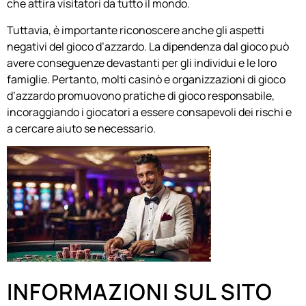
che attira visitatori da tutto il mondo.
Tuttavia, è importante riconoscere anche gli aspetti
negativi del gioco d’azzardo. La dipendenza dal gioco può
avere conseguenze devastanti per gli individui e le loro
famiglie. Pertanto, molti casinò e organizzazioni di gioco
d’azzardo promuovono pratiche di gioco responsabile,
incoraggiando i giocatori a essere consapevoli dei rischi e
a cercare aiuto se necessario.
INFORMAZIONI SUL SITO