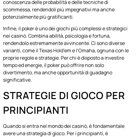
conoscenza delle probabilità e delle tecniche di
scommessa, rendendoli più impegnativi ma anche
potenzialmente più gratificanti.
Infine, il poker è uno dei giochi più complessi e strategici
nei casinò. Combina abilità, psicologia e fortuna,
rendendolo estremamente avvincente. Ci sono diverse
varianti, come il Texas Hold’em e l’Omaha, ognuna con le
proprie regole e strategie. Per chi è disposto a investire
tempo ed energie, il poker può offrire non solo
divertimento, ma anche opportunità di guadagno
significative.
STRATEGIE DI GIOCO PER
PRINCIPIANTI
Quando si entra nel mondo dei casinò, è fondamentale
avere una strategia di gioco. Per i principianti, è