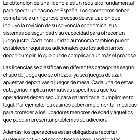
La obtención de una licencia es un requisito fundamental
para operar un casino en España. Los operadores deben
someterse a un riguroso proceso de evaluación que
incluye la revisión de su solvencia económica, sus
sistemas de seguridad y su capacidad para ofrecer un
juego justo. Cada comunidad autónoma también puede
establecer requisitos adicionales que los solicitantes
deben cumplir, lo que puede complicar aún más el proceso.
Las licencias se clasifican en diferentes categorías según
el tipo de juego que se ofrezca, ya sea juegos de azar,
apuestas deportivas o juegos de mesa. Cada una de estas
categorías implica normativas específicas que los
operadores deben seguir para garantizar el cumplimiento
legal. Por ejemplo, los casinos deben implementar medidas
para proteger a los jugadores menores de edad y aquellos
que puedan presentar problemas de adicción.
Además, los operadores están obligados a reportar
cualquier actividad sospechosa o irregularidad a las