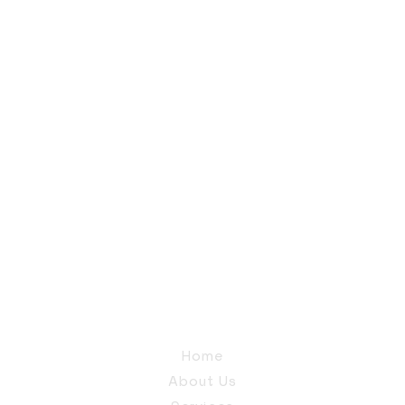
Home
About Us