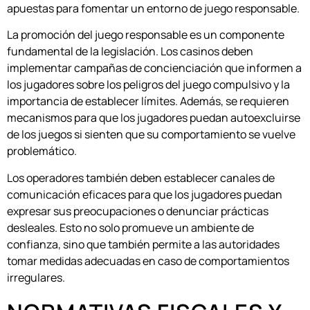
apuestas para fomentar un entorno de juego responsable.
La promoción del juego responsable es un componente
fundamental de la legislación. Los casinos deben
implementar campañas de concienciación que informen a
los jugadores sobre los peligros del juego compulsivo y la
importancia de establecer límites. Además, se requieren
mecanismos para que los jugadores puedan autoexcluirse
de los juegos si sienten que su comportamiento se vuelve
problemático.
Los operadores también deben establecer canales de
comunicación eficaces para que los jugadores puedan
expresar sus preocupaciones o denunciar prácticas
desleales. Esto no solo promueve un ambiente de
confianza, sino que también permite a las autoridades
tomar medidas adecuadas en caso de comportamientos
irregulares.