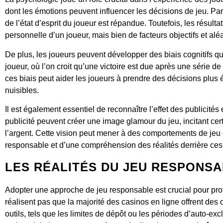
dont les émotions peuvent influencer les décisions de jeu. Pa
de l’état d’esprit du joueur est répandue. Toutefois, les résul
personnelle d’un joueur, mais bien de facteurs objectifs et aléa
De plus, les joueurs peuvent développer des biais cognitifs q
joueur, où l’on croit qu’une victoire est due après une série d
ces biais peut aider les joueurs à prendre des décisions plus
nuisibles.
Il est également essentiel de reconnaître l’effet des publicit
publicité peuvent créer une image glamour du jeu, incitant cert
l’argent. Cette vision peut mener à des comportements de jeu e
responsable et d’une compréhension des réalités derrière ces
LES RÉALITÉS DU JEU RESPONS
Adopter une approche de jeu responsable est crucial pour pro
réalisent pas que la majorité des casinos en ligne offrent des 
outils, tels que les limites de dépôt ou les périodes d’auto-ex