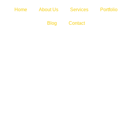
Home
About Us
Services
Portfolio
Blog
Contact