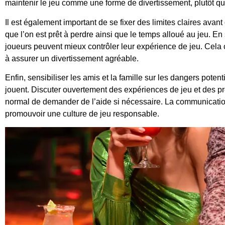
maintenir le jeu comme une forme de divertissement, plutôt qu
Il est également important de se fixer des limites claires avan
que l’on est prêt à perdre ainsi que le temps alloué au jeu. En s
joueurs peuvent mieux contrôler leur expérience de jeu. Cela
à assurer un divertissement agréable.
Enfin, sensibiliser les amis et la famille sur les dangers pote
jouent. Discuter ouvertement des expériences de jeu et des p
normal de demander de l’aide si nécessaire. La communication 
promouvoir une culture de jeu responsable.