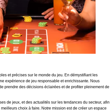
ables et précises sur le monde du jeu. En démystifiant les
une expérience de jeu responsable et enrichissante. Nous
de prendre des décisions éclairées et de profiter pleinement de
 de jeux, et des actualités sur les tendances du secteur, afin
 meilleurs choix à faire. Notre mission est de créer un espace