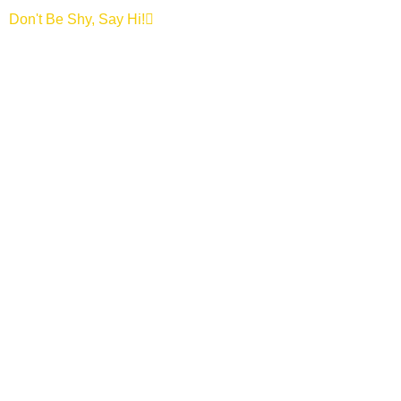
Don't Be Shy, Say Hi!