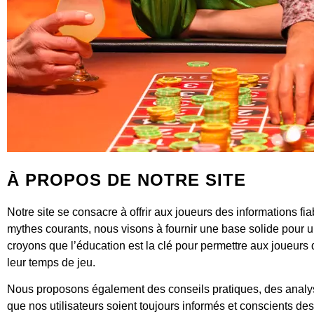
À PROPOS DE NOTRE SITE
Notre site se consacre à offrir aux joueurs des informations fi
mythes courants, nous visons à fournir une base solide pour 
croyons que l’éducation est la clé pour permettre aux joueurs 
leur temps de jeu.
Nous proposons également des conseils pratiques, des analyses
que nos utilisateurs soient toujours informés et conscients des