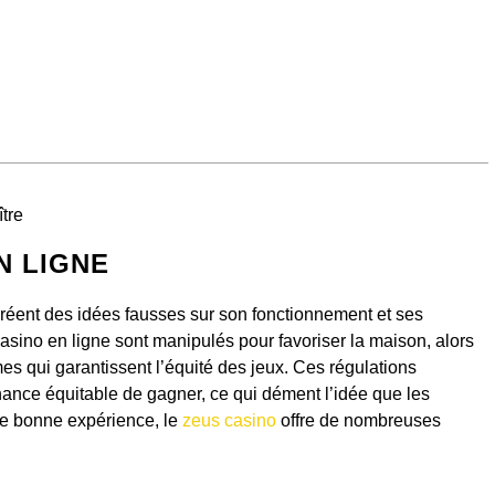
tre
N LIGNE
réent des idées fausses sur son fonctionnement et ses
asino en ligne sont manipulés pour favoriser la maison, alors
es qui garantissent l’équité des jeux. Ces régulations
hance équitable de gagner, ce qui dément l’idée que les
ne bonne expérience, le
zeus casino
offre de nombreuses