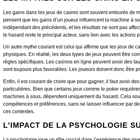
Les gains dans les jeux de casino sont souvent entourés de m
pensent que les gains d’un joueur influencent la machine à sou
indépendant des précédents, et les résultats ne sont pas affec
le hasard reste le principal acteur, sans lien avec les actions
Un autre mythe courant est celui qui affirme que les jeux de c
physiques. En réalité, les deux types de jeux peuvent être c
règles spécifiques. Les casinos en ligne peuvent avoir des taux
sont toujours plus favorables. Les joueurs doivent donc être pr
Enfin, il est courant de croire que pour gagner, il faut avoir
particulières. Bien que certains jeux comme le poker requièren
machines à sous, dépendent uniquement du hasard. Cela souli
compétences et préférences, sans se laisser influencer par 
ces contextes.
L’IMPACT DE LA PSYCHOLOGIE SU
La psychologie joue un rôle crucial dans l’expérience des jo