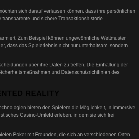
möchten sich darauf verlassen können, dass ihre persönlichen
 transparente und sichere Transaktionshistorie
it alarmiert. Zum Beispiel können ungewöhnliche Wettmuster
her, dass das Spielerlebnis nicht nur unterhaltsam, sondern
scheidungen über ihre Daten zu treffen. Die Einhaltung der
e Sicherheitsmaßnahmen und Datenschutzrichtlinien des
ENTED REALITY
echnologien bieten den Spielern die Möglichkeit, in immersive
tisches Casino-Umfeld erleben, in dem sie sich frei
spielen Poker mit Freunden, die sich an verschiedenen Orten