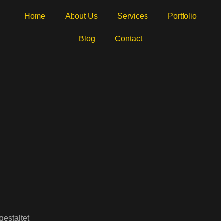
Home
About Us
Services
Portfolio
Blog
Contact
gestaltet