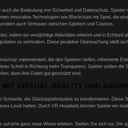
 auch die Bedeutung von Sicherheit und Datenschutz. Spieler 
mmen innovative Technologien wie Blockchain ins Spiel, die eine
, sondern auch Vertrauen zwischen Spielern und Casinos.
el bei, indem sie verdächtige Aktivitäten erkennt und in Echtze
ipulation zu verhindern. Diese proaktive Überwachung stellt sic
schutz implementiert, die den Spielern helfen, informierte Ent
rer Schritt in Richtung mehr Transparenz. Spieler sollten di
ellen, dass ihre Daten gut geschützt sind.
 MIT VIRTUAL REALITY UND AUGM
r Schwelle, die Glücksspielindustrie zu transformieren. Diese T
eues Level heben. Durch VR-Headsets können Spieler ein realis
e auf eine ganz neue Weise erleben. Stellen Sie sich vor, Sie 