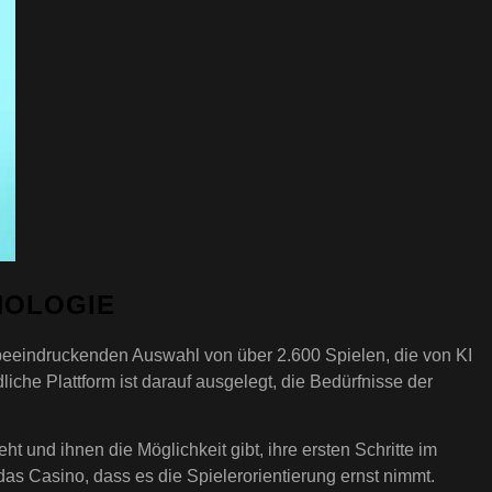
NOLOGIE
r beeindruckenden Auswahl von über 2.600 Spielen, die von KI
iche Plattform ist darauf ausgelegt, die Bedürfnisse der
 und ihnen die Möglichkeit gibt, ihre ersten Schritte im
s Casino, dass es die Spielerorientierung ernst nimmt.