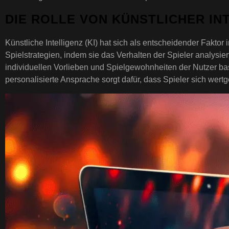
DIE ROLLE VON KÜNSTLICHER IN
Künstliche Intelligenz (KI) hat sich als entscheidender Faktor 
Spielstrategien, indem sie das Verhalten der Spieler analys
individuellen Vorlieben und Spielgewohnheiten der Nutzer ba
personalisierte Ansprache sorgt dafür, dass Spieler sich wert