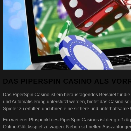
DAS PIPERSPIN CASINO ALS VOR
Das PiperSpin Casino ist ein herausragendes Beispiel für die
und Automatisierung unterstützt werden, bietet das Casino sei
Spieler zu erfüllen und ihnen eine sichere und unterhaltsam
Ein weiterer Pluspunkt des PiperSpin Casinos ist der großzügi
Online-Glücksspiel zu wagen. Neben schnellen Auszahlungen 