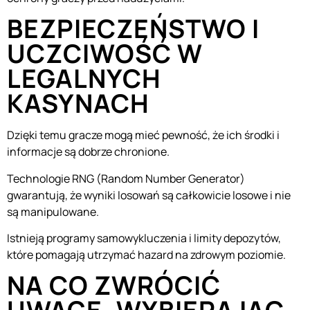
BEZPIECZEŃSTWO I
UCZCIWOŚĆ W
LEGALNYCH
KASYNACH
Dzięki temu gracze mogą mieć pewność, że ich środki i
informacje są dobrze chronione.
Technologie RNG (Random Number Generator)
gwarantują, że wyniki losowań są całkowicie losowe i nie
są manipulowane.
Istnieją programy samowykluczenia i limity depozytów,
które pomagają utrzymać hazard na zdrowym poziomie.
NA CO ZWRÓCIĆ