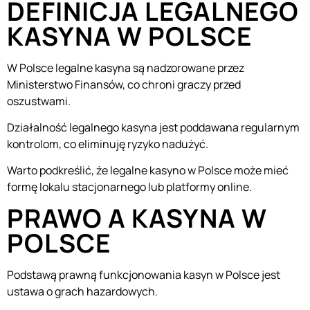
DEFINICJA LEGALNEGO
KASYNA W POLSCE
W Polsce legalne kasyna są nadzorowane przez
Ministerstwo Finansów, co chroni graczy przed
oszustwami.
Działalność legalnego kasyna jest poddawana regularnym
kontrolom, co eliminuję ryzyko nadużyć.
Warto podkreślić, że legalne kasyno w Polsce może mieć
formę lokalu stacjonarnego lub platformy online.
PRAWO A KASYNA W
POLSCE
Podstawą prawną funkcjonowania kasyn w Polsce jest
ustawa o grach hazardowych.