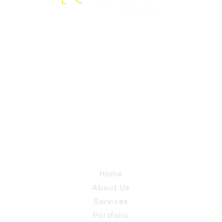
Home
About Us
Services
Portfolio