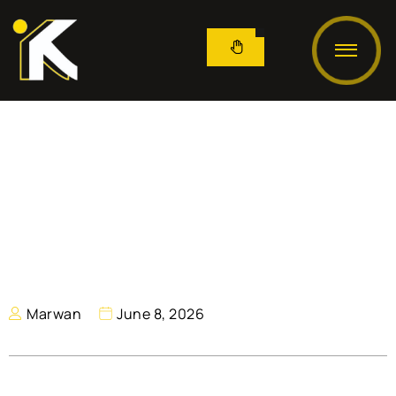
Marwan
June 8, 2026