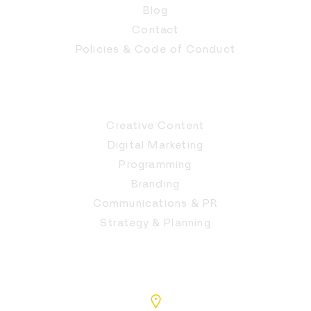
Blog
Contact
Policies & Code of Conduct
Creative Content
Digital Marketing
Programming
Branding
Communications & PR
Strategy & Planning