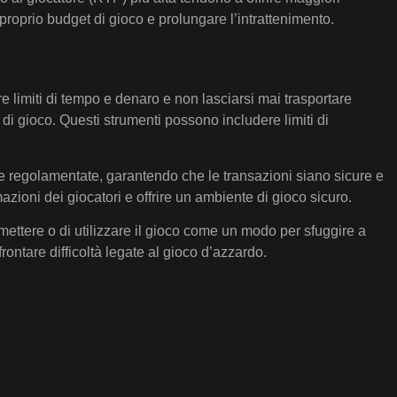
l proprio budget di gioco e prolungare l’intrattenimento.
re limiti di tempo e denaro e non lasciarsi mai trasportare
i di gioco. Questi strumenti possono includere limiti di
 e regolamentate, garantendo che le transazioni siano sicure e
mazioni dei giocatori e offrire un ambiente di gioco sicuro.
mettere o di utilizzare il gioco come un modo per sfuggire a
ontare difficoltà legate al gioco d’azzardo.