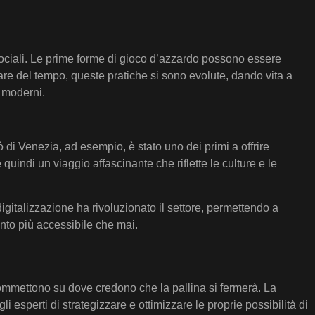
i sociali. Le prime forme di gioco d’azzardo possono essere
ssare del tempo, queste pratiche si sono evolute, dando vita a
ò moderni.
 di Venezia, ad esempio, è stato uno dei primi a offrire
uindi un viaggio affascinante che riflette le culture e le
digitalizzazione ha rivoluzionato il settore, permettendo a
ento più accessibile che mai.
 scommettono su dove credono che la pallina si fermerà. La
esperti di strategizzare e ottimizzare le proprie possibilità di