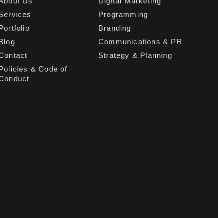
About Us
Digital Marketing
Services
Programming
Portfolio
Branding
Blog
Communications & PR
Contact
Strategy & Planning
Policies & Code of
Conduct