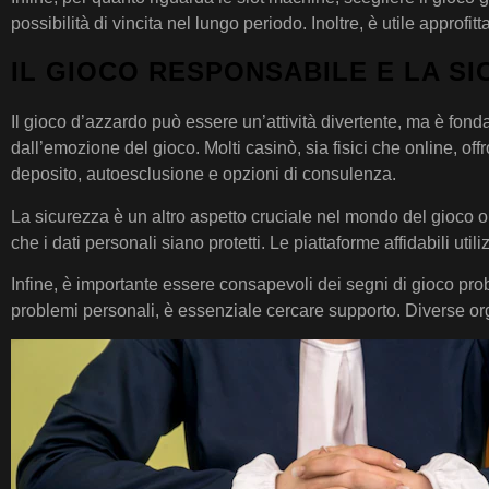
possibilità di vincita nel lungo periodo. Inoltre, è utile approf
IL GIOCO RESPONSABILE E LA S
Il gioco d’azzardo può essere un’attività divertente, ma è fonda
dall’emozione del gioco. Molti casinò, sia fisici che online, off
deposito, autoesclusione e opzioni di consulenza.
La sicurezza è un altro aspetto cruciale nel mondo del gioco o
che i dati personali siano protetti. Le piattaforme affidabili ut
Infine, è importante essere consapevoli dei segni di gioco prob
problemi personali, è essenziale cercare supporto. Diverse orga