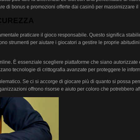
ittare di bonus e promozioni offerte dai casinò per massimizzare i
ICUREZZA
mentale praticare il gioco responsabile. Questo significa stabili
rono strumenti per aiutare i giocatori a gestire le proprie abitudin
nline. È essenziale scegliere piattaforme che siano autorizzate
ilizzano tecnologie di crittografia avanzate per proteggere le infor
lematico. Se ci si accorge di giocare più di quanto si possa per
nizzazioni offrono risorse e aiuto per coloro che potrebbero affr