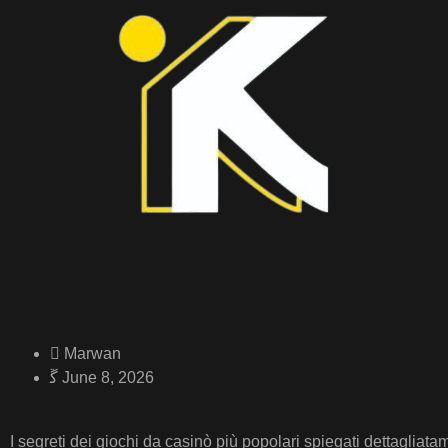
Marwan
June 8, 2026
I segreti dei giochi da casinò più popolari spiegati dettagliata