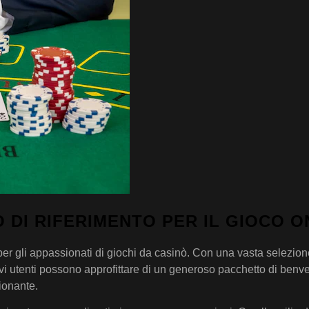
O DI RIFERIMENTO PER IL GIOCO O
r gli appassionati di giochi da casinò. Con una vasta selezione d
 utenti possono approfittare di un generoso pacchetto di benvenu
ionante.