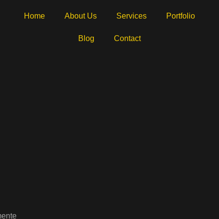
Home
About Us
Services
Portfolio
Blog
Contact
mente