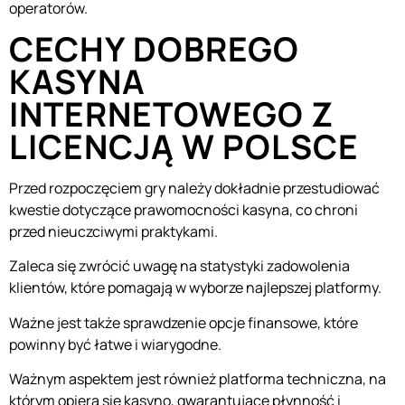
operatorów.
CECHY DOBREGO
KASYNA
INTERNETOWEGO Z
LICENCJĄ W POLSCE
Przed rozpoczęciem gry należy dokładnie przestudiować
kwestie dotyczące prawomocności kasyna, co chroni
przed nieuczciwymi praktykami.
Zaleca się zwrócić uwagę na statystyki zadowolenia
klientów, które pomagają w wyborze najlepszej platformy.
Ważne jest także sprawdzenie opcje finansowe, które
powinny być łatwe i wiarygodne.
Ważnym aspektem jest również platforma techniczna, na
którym opiera się kasyno, gwarantujące płynność i