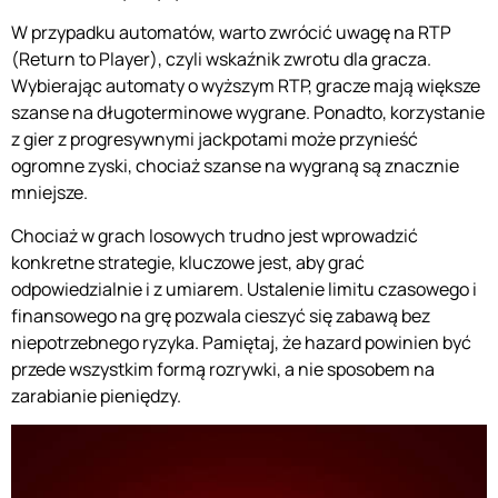
W przypadku automatów, warto zwrócić uwagę na RTP
(Return to Player), czyli wskaźnik zwrotu dla gracza.
Wybierając automaty o wyższym RTP, gracze mają większe
szanse na długoterminowe wygrane. Ponadto, korzystanie
z gier z progresywnymi jackpotami może przynieść
ogromne zyski, chociaż szanse na wygraną są znacznie
mniejsze.
Chociaż w grach losowych trudno jest wprowadzić
konkretne strategie, kluczowe jest, aby grać
odpowiedzialnie i z umiarem. Ustalenie limitu czasowego i
finansowego na grę pozwala cieszyć się zabawą bez
niepotrzebnego ryzyka. Pamiętaj, że hazard powinien być
przede wszystkim formą rozrywki, a nie sposobem na
zarabianie pieniędzy.