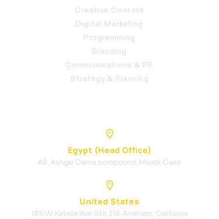
Creative Content
Digital Marketing
Programming
Branding
Communications & PR
Strategy & Planning
Egypt (Head Office)
A8, Ashgar Darna compound, Maadi, Cairo
United States
1811 W Katella Ave Ste 214, Anaheim, California