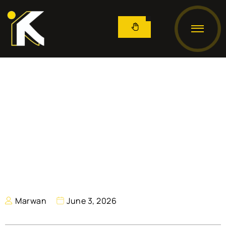
Marwan
June 3, 2026