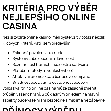
KRITÉRIA PRO VÝBĚR
NEJLEPŠÍHO ONLINE
CASINA
Než si zvolíte online kasino, měli byste vzít v potaz několik
klíčových kritérií. Patří sem především
Zákonné povolení a kontrola
Systémy zabezpečení a důvěrnost
Rozmanitost herních možností a software
Platební metody a rychlost výběrů
Atraktivní promoakce a bonusové kampaně
Snadnost používání a dostupnost podpory
Volba kvalitního online casina může zásadně změnit
průběh vašeho hraní. S důkladným ohledem na hlavní
aspekty bude vaše hraní bezpečné a maximálně zábavné.