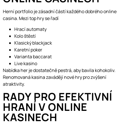
Herní portfolio je zásadní částí každého dobrého online
casina. Mezi top hry se řadí
Hrací automaty
Kolo štěstí
Klasický blackjack
Karetní poker
Varianta baccarat
Live kasino
Nabídka her je dostatečně pestrá, aby bavila kohokoliv.
Renomovaná kasina zavádějí nové hry pro zvýšení
atraktivity.
RADY PRO EFEKTIVNÍ
HRANÍ V ONLINE
KASINECH