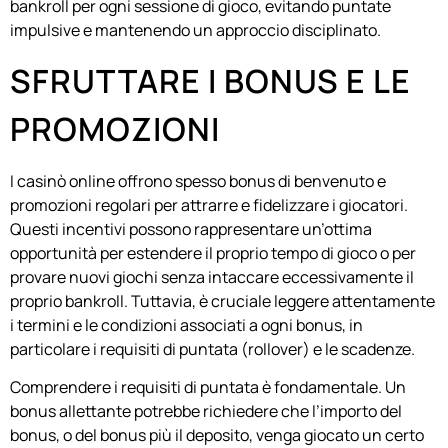
bankroll per ogni sessione di gioco, evitando puntate
impulsive e mantenendo un approccio disciplinato.
SFRUTTARE I BONUS E LE
PROMOZIONI
I casinò online offrono spesso bonus di benvenuto e
promozioni regolari per attrarre e fidelizzare i giocatori.
Questi incentivi possono rappresentare un’ottima
opportunità per estendere il proprio tempo di gioco o per
provare nuovi giochi senza intaccare eccessivamente il
proprio bankroll. Tuttavia, è cruciale leggere attentamente
i termini e le condizioni associati a ogni bonus, in
particolare i requisiti di puntata (rollover) e le scadenze.
Comprendere i requisiti di puntata è fondamentale. Un
bonus allettante potrebbe richiedere che l’importo del
bonus, o del bonus più il deposito, venga giocato un certo