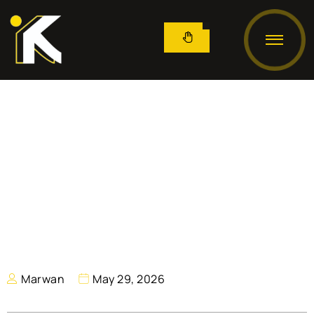
Marwan
May 29, 2026