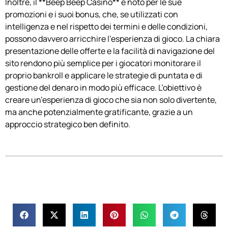
Inoltre, il **Beep Beep Casino** è noto per le sue
promozioni e i suoi bonus, che, se utilizzati con
intelligenza e nel rispetto dei termini e delle condizioni,
possono davvero arricchire l’esperienza di gioco. La chiara
presentazione delle offerte e la facilità di navigazione del
sito rendono più semplice per i giocatori monitorare il
proprio bankroll e applicare le strategie di puntata e di
gestione del denaro in modo più efficace. L’obiettivo è
creare un’esperienza di gioco che sia non solo divertente,
ma anche potenzialmente gratificante, grazie a un
approccio strategico ben definito.