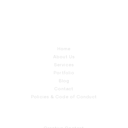
Home
About Us
Services
Portfolio
Blog
Contact
Policies & Code of Conduct