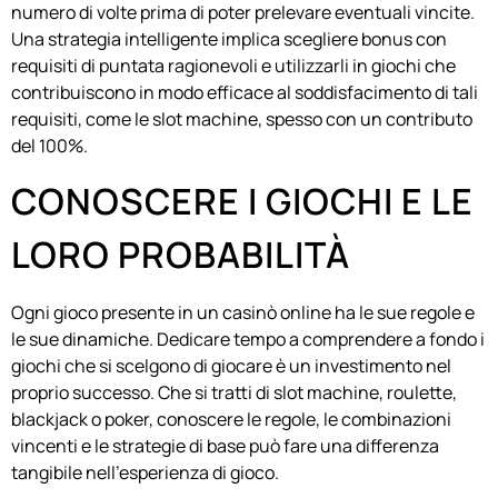
numero di volte prima di poter prelevare eventuali vincite.
Una strategia intelligente implica scegliere bonus con
requisiti di puntata ragionevoli e utilizzarli in giochi che
contribuiscono in modo efficace al soddisfacimento di tali
requisiti, come le slot machine, spesso con un contributo
del 100%.
CONOSCERE I GIOCHI E LE
LORO PROBABILITÀ
Ogni gioco presente in un casinò online ha le sue regole e
le sue dinamiche. Dedicare tempo a comprendere a fondo i
giochi che si scelgono di giocare è un investimento nel
proprio successo. Che si tratti di slot machine, roulette,
blackjack o poker, conoscere le regole, le combinazioni
vincenti e le strategie di base può fare una differenza
tangibile nell’esperienza di gioco.