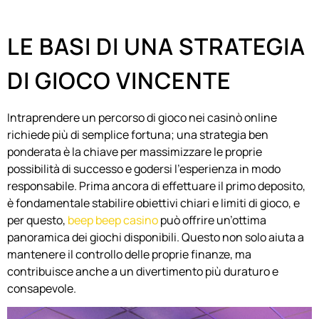
LE BASI DI UNA STRATEGIA
DI GIOCO VINCENTE
Intraprendere un percorso di gioco nei casinò online
richiede più di semplice fortuna; una strategia ben
ponderata è la chiave per massimizzare le proprie
possibilità di successo e godersi l’esperienza in modo
responsabile. Prima ancora di effettuare il primo deposito,
è fondamentale stabilire obiettivi chiari e limiti di gioco, e
per questo,
beep beep casino
può offrire un’ottima
panoramica dei giochi disponibili. Questo non solo aiuta a
mantenere il controllo delle proprie finanze, ma
contribuisce anche a un divertimento più duraturo e
consapevole.