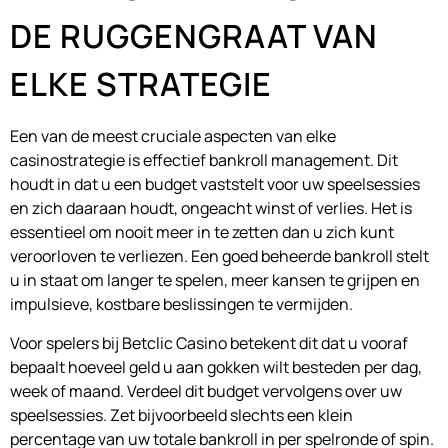
DE RUGGENGRAAT VAN
ELKE STRATEGIE
Een van de meest cruciale aspecten van elke
casinostrategie is effectief bankroll management. Dit
houdt in dat u een budget vaststelt voor uw speelsessies
en zich daaraan houdt, ongeacht winst of verlies. Het is
essentieel om nooit meer in te zetten dan u zich kunt
veroorloven te verliezen. Een goed beheerde bankroll stelt
u in staat om langer te spelen, meer kansen te grijpen en
impulsieve, kostbare beslissingen te vermijden.
Voor spelers bij Betclic Casino betekent dit dat u vooraf
bepaalt hoeveel geld u aan gokken wilt besteden per dag,
week of maand. Verdeel dit budget vervolgens over uw
speelsessies. Zet bijvoorbeeld slechts een klein
percentage van uw totale bankroll in per spelronde of spin.