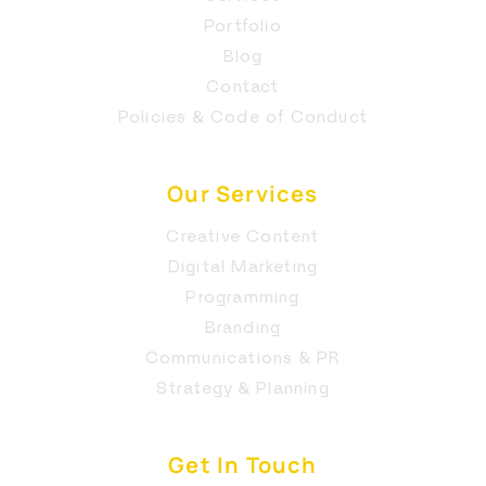
Portfolio
Blog
Contact
Policies & Code of Conduct
Our Services
Creative Content
Digital Marketing
Programming
Branding
Communications & PR
Strategy & Planning
Get In Touch