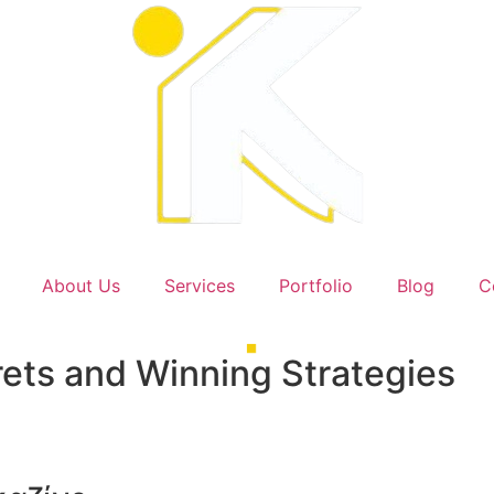
About Us
Services
Portfolio
Blog
C
ets and Winning Strategies