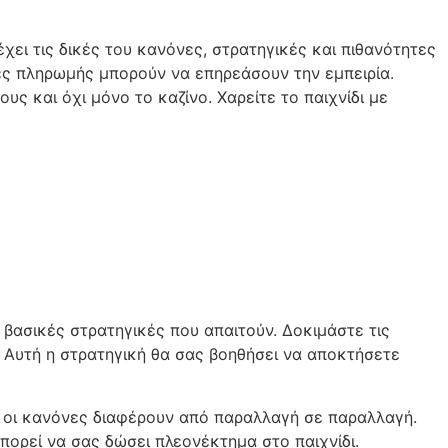
χει τις δικές του κανόνες, στρατηγικές και πιθανότητες
μές πληρωμής μπορούν να επηρεάσουν την εμπειρία.
υς και όχι μόνο το καζίνο. Χαρείτε το παιχνίδι με
ς βασικές στρατηγικές που απαιτούν. Δοκιμάστε τις
. Αυτή η στρατηγική θα σας βοηθήσει να αποκτήσετε
ώς οι κανόνες διαφέρουν από παραλλαγή σε παραλλαγή.
πορεί να σας δώσει πλεονέκτημα στο παιχνίδι.