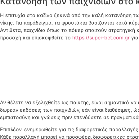
Κατανόηση των παιχνιδιών στο 
Η επιτυχία στο καζίνο ξεκινά από την καλή κατανόηση τω
νίκης. Για παράδειγμα, τα φρουτάκια βασίζονται κατά κύ
Αντίθετα, παιχνίδια όπως το πόκερ απαιτούν στρατηγική κ
προσοχή και επισκεφθείτε το
https://super-bet.com.gr
για
Αν θέλετε να εξελιχθείτε ως παίκτης, είναι σημαντικό να
δωρεάν εκδόσεις των παιχνιδιών, εάν είναι διαθέσιμες, 
εμπιστοσύνη και γνώσεις πριν επενδύσετε σε πραγματικά
Επιπλέον, ενημερωθείτε για τις διαφορετικές παραλλαγές
Κάθε παραλλαγή μπορεί να προσφέρει διαφορετικές στρατ