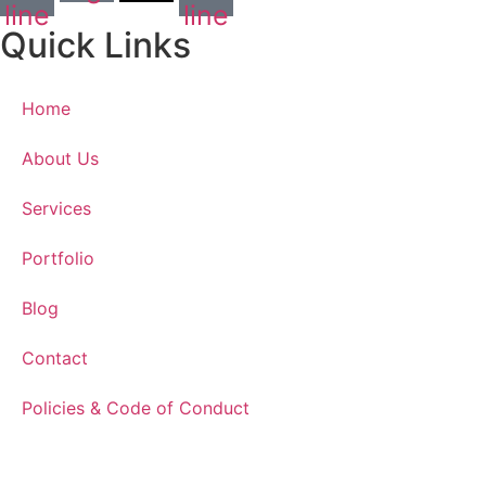
line
line
Quick Links
Home
About Us
Services
Portfolio
Blog
Contact
Policies & Code of Conduct