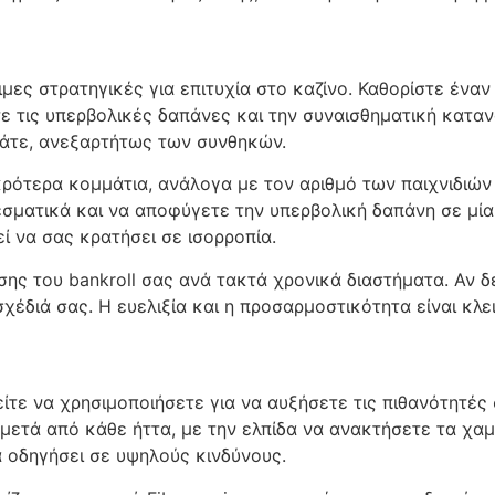
ίσιμες στρατηγικές για επιτυχία στο καζίνο. Καθορίστε έν
ε τις υπερβολικές δαπάνες και την συναισθηματική κατα
νάτε, ανεξαρτήτως των συνθηκών.
ικρότερα κομμάτια, ανάλογα με τον αριθμό των παιχνιδιών
σματικά και να αποφύγετε την υπερβολική δαπάνη σε μία
εί να σας κρατήσει σε ισορροπία.
ης του bankroll σας ανά τακτά χρονικά διαστήματα. Αν δε
έδιά σας. Η ευελιξία και η προσαρμοστικότητα είναι κλει
 να χρησιμοποιήσετε για να αυξήσετε τις πιθανότητές σας
 μετά από κάθε ήττα, με την ελπίδα να ανακτήσετε τα χα
α οδηγήσει σε υψηλούς κινδύνους.