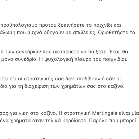
αν προϋπολογισμό προτού ξεκινήσετε το παιχνίδι και
νάλωση που συχνά οδηγούν σε απώλειες. Οριοθετήστε το
 ή των συνεδριών που σκοπεύετε να παίξετε. Έτσι, θα
 μόνο συνεδρία. Η ψυχολογική πλευρά του παιχνιδιού
ίτε ότι οι στρατηγικές σας δεν αποδίδουν ή εάν οι
διά για τη διαχείριση των χρημάτων σας στο καζίνο.
 για νίκη στο καζίνο. Η στρατηγική Martingale είναι μία
μένα χρήματα όταν τελικά κερδίσετε. Παρόλο που μπορεί