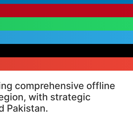
ing comprehensive offline
egion, with strategic
d Pakistan.