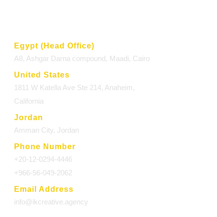
Egypt (Head Office)
A8, Ashgar Darna compound, Maadi, Cairo
United States
1811 W Katella Ave Ste 214, Anaheim,
California
Jordan
Amman City, Jordan
Phone Number
+20-12-0294-4446
+966-56-049-2062
Email Address
info@ikcreative.agency