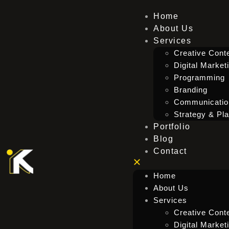
Home
About Us
Services
Creative Cont
Digital Market
Programming
Branding
Communicatio
Strategy & Pl
Portfolio
Blog
Contact
Home
About Us
Services
Creative Cont
Digital Market