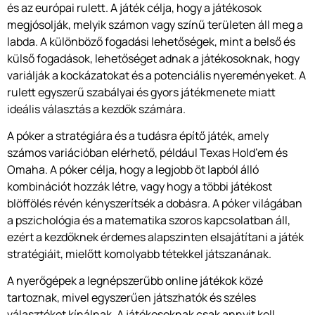
és az európai rulett. A játék célja, hogy a játékosok
megjósolják, melyik számon vagy színű területen áll meg a
labda. A különböző fogadási lehetőségek, mint a belső és
külső fogadások, lehetőséget adnak a játékosoknak, hogy
variálják a kockázatokat és a potenciális nyereményeket. A
rulett egyszerű szabályai és gyors játékmenete miatt
ideális választás a kezdők számára.
A póker a stratégiára és a tudásra építő játék, amely
számos variációban elérhető, például Texas Hold’em és
Omaha. A póker célja, hogy a legjobb öt lapból álló
kombinációt hozzák létre, vagy hogy a többi játékost
blöffölés révén kényszerítsék a dobásra. A póker világában
a pszichológia és a matematika szoros kapcsolatban áll,
ezért a kezdőknek érdemes alapszinten elsajátítani a játék
stratégiáit, mielőtt komolyabb tétekkel játszanának.
A nyerőgépek a legnépszerűbb online játékok közé
tartoznak, mivel egyszerűen játszhatók és széles
választékot kínálnak. A játékosoknak csak annyit kell