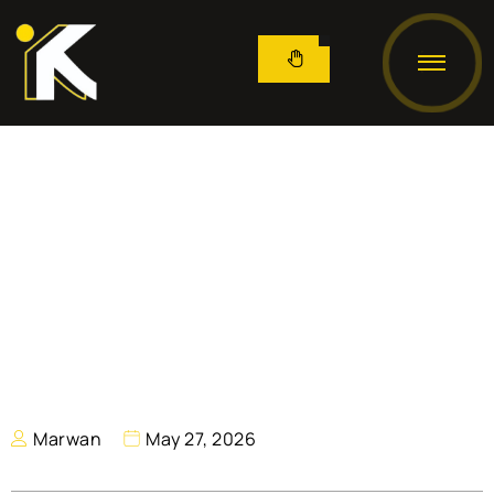
Marwan
May 27, 2026