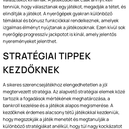
tenniük, hogy választanak egy játékot, megadják a tétet, és
elindítják a játékot. A nyerőgépek gyakran különböző
témákkal és bónusz funkciókkal rendelkeznek, amelyek
izgalmas élményt nyújtanak a játékosoknak. Ezen kívül sok
nyerőgép progresszív jackpotot is kínál, amely jelentős
nyereményeket jelenthet.
STRATÉGIAI TIPPEK
KEZDŐKNEK
A sikeres szerencsejátékhoz elengedhetetlen a jól
megtervezett stratégia. Az alapvető stratégiai elemek közé
tartozik a fogadások mértékének meghatározása, a
bankroll kezelése és a játékok alapos megismerése. A
kezdőknek érdemes alacsony tétű játékokkal kezdeniük,
hogy megszokják a játék menetét és megtanulják a
különböző stratégiákat anélkül, hogy túl nagy kockázatot