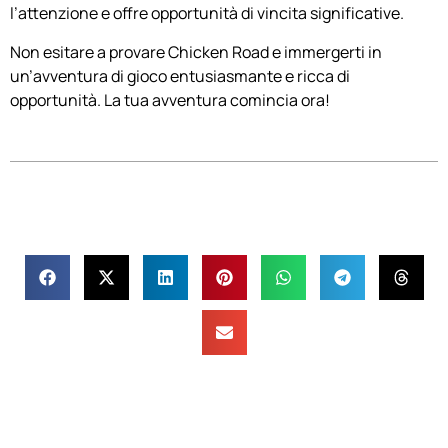
l’attenzione e offre opportunità di vincita significative.
Non esitare a provare Chicken Road e immergerti in
un’avventura di gioco entusiasmante e ricca di
opportunità. La tua avventura comincia ora!