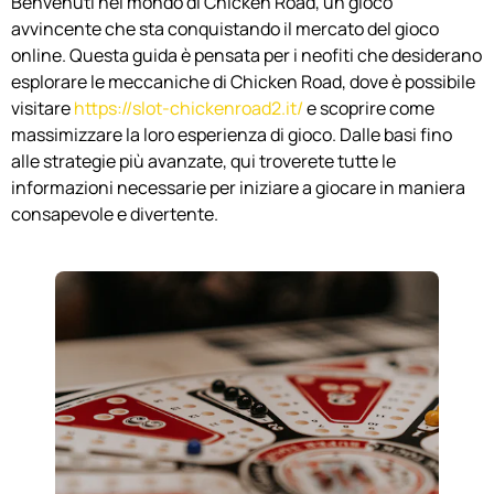
Benvenuti nel mondo di Chicken Road, un gioco
avvincente che sta conquistando il mercato del gioco
online. Questa guida è pensata per i neofiti che desiderano
esplorare le meccaniche di Chicken Road, dove è possibile
visitare
https://slot-chickenroad2.it/
e scoprire come
massimizzare la loro esperienza di gioco. Dalle basi fino
alle strategie più avanzate, qui troverete tutte le
informazioni necessarie per iniziare a giocare in maniera
consapevole e divertente.