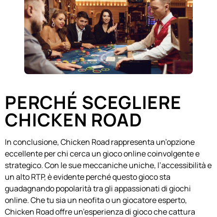
PERCHÉ SCEGLIERE
CHICKEN ROAD
In conclusione, Chicken Road rappresenta un’opzione
eccellente per chi cerca un gioco online coinvolgente e
strategico. Con le sue meccaniche uniche, l’accessibilità e
un alto RTP, è evidente perché questo gioco sta
guadagnando popolarità tra gli appassionati di giochi
online. Che tu sia un neofita o un giocatore esperto,
Chicken Road offre un’esperienza di gioco che cattura