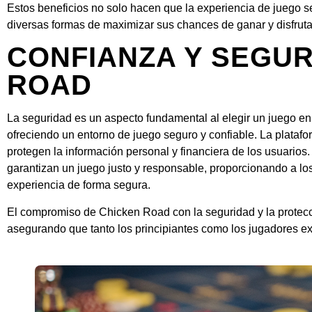
Estos beneficios no solo hacen que la experiencia de juego 
diversas formas de maximizar sus chances de ganar y disfrutar
CONFIANZA Y SEGUR
ROAD
La seguridad es un aspecto fundamental al elegir un juego e
ofreciendo un entorno de juego seguro y confiable. La plataf
protegen la información personal y financiera de los usuari
garantizan un juego justo y responsable, proporcionando a los
experiencia de forma segura.
El compromiso de Chicken Road con la seguridad y la protecci
asegurando que tanto los principiantes como los jugadores ex