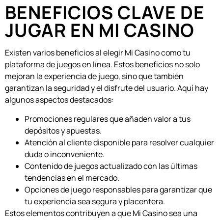
BENEFICIOS CLAVE DE
JUGAR EN MI CASINO
Existen varios beneficios al elegir Mi Casino como tu
plataforma de juegos en línea. Estos beneficios no solo
mejoran la experiencia de juego, sino que también
garantizan la seguridad y el disfrute del usuario. Aquí hay
algunos aspectos destacados:
Promociones regulares que añaden valor a tus
depósitos y apuestas.
Atención al cliente disponible para resolver cualquier
duda o inconveniente.
Contenido de juegos actualizado con las últimas
tendencias en el mercado.
Opciones de juego responsables para garantizar que
tu experiencia sea segura y placentera.
Estos elementos contribuyen a que Mi Casino sea una