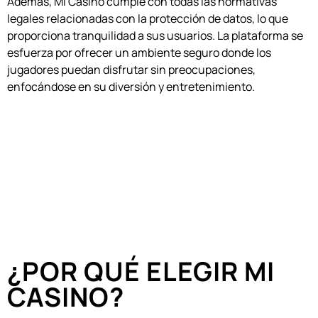
Además, Mi Casino cumple con todas las normativas
legales relacionadas con la protección de datos, lo que
proporciona tranquilidad a sus usuarios. La plataforma se
esfuerza por ofrecer un ambiente seguro donde los
jugadores puedan disfrutar sin preocupaciones,
enfocándose en su diversión y entretenimiento.
¿POR QUÉ ELEGIR MI
CASINO?