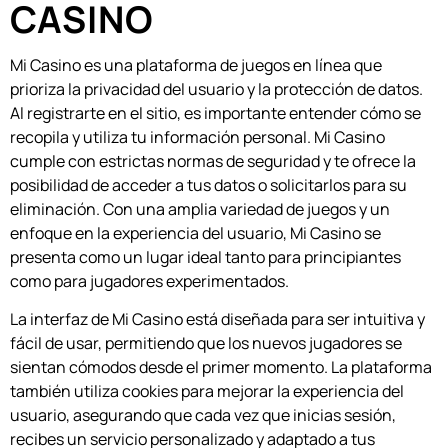
CASINO
Mi Casino es una plataforma de juegos en línea que
prioriza la privacidad del usuario y la protección de datos.
Al registrarte en el sitio, es importante entender cómo se
recopila y utiliza tu información personal. Mi Casino
cumple con estrictas normas de seguridad y te ofrece la
posibilidad de acceder a tus datos o solicitarlos para su
eliminación. Con una amplia variedad de juegos y un
enfoque en la experiencia del usuario, Mi Casino se
presenta como un lugar ideal tanto para principiantes
como para jugadores experimentados.
La interfaz de Mi Casino está diseñada para ser intuitiva y
fácil de usar, permitiendo que los nuevos jugadores se
sientan cómodos desde el primer momento. La plataforma
también utiliza cookies para mejorar la experiencia del
usuario, asegurando que cada vez que inicias sesión,
recibes un servicio personalizado y adaptado a tus