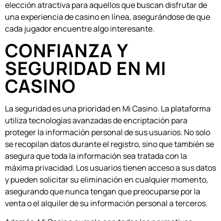
elección atractiva para aquellos que buscan disfrutar de
una experiencia de casino en línea, asegurándose de que
cada jugador encuentre algo interesante.
CONFIANZA Y
SEGURIDAD EN MI
CASINO
La seguridad es una prioridad en Mi Casino. La plataforma
utiliza tecnologías avanzadas de encriptación para
proteger la información personal de sus usuarios. No solo
se recopilan datos durante el registro, sino que también se
asegura que toda la información sea tratada con la
máxima privacidad. Los usuarios tienen acceso a sus datos
y pueden solicitar su eliminación en cualquier momento,
asegurando que nunca tengan que preocuparse por la
venta o el alquiler de su información personal a terceros.