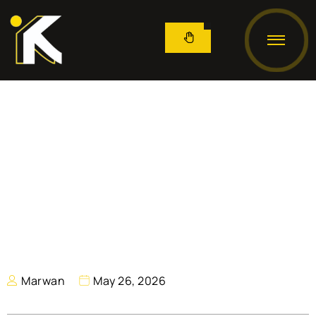
Marwan
May 26, 2026