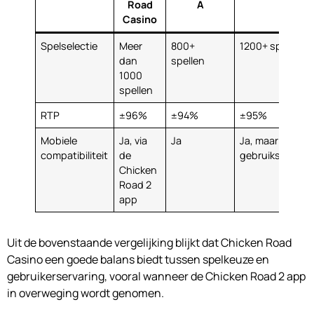
Road
A
Casino
Spelselectie
Meer
800+
1200+ spellen
dan
spellen
1000
spellen
RTP
±96%
±94%
±95%
Mobiele
Ja, via
Ja
Ja, maar minder
compatibiliteit
de
gebruiksvriendel
Chicken
Road 2
app
Uit de bovenstaande vergelijking blijkt dat Chicken Road
Casino een goede balans biedt tussen spelkeuze en
gebruikerservaring, vooral wanneer de Chicken Road 2 app
in overweging wordt genomen.