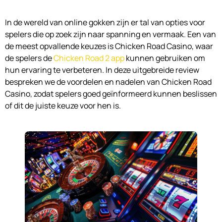
In de wereld van online gokken zijn er tal van opties voor
spelers die op zoek zijn naar spanning en vermaak. Een van
de meest opvallende keuzes is Chicken Road Casino, waar
de spelers de
Chicken Road 2 app
kunnen gebruiken om
hun ervaring te verbeteren. In deze uitgebreide review
bespreken we de voordelen en nadelen van Chicken Road
Casino, zodat spelers goed geïnformeerd kunnen beslissen
of dit de juiste keuze voor hen is.