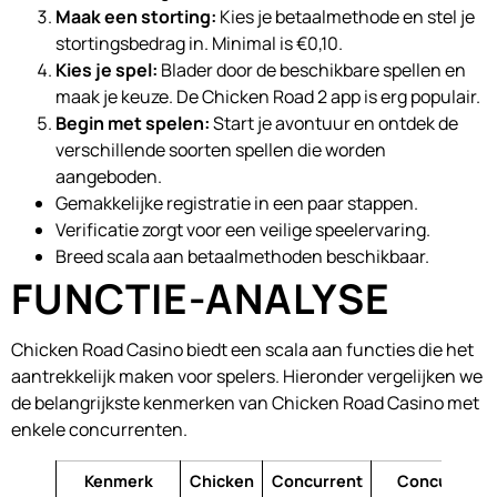
Maak een storting:
Kies je betaalmethode en stel je
stortingsbedrag in. Minimal is €0,10.
Kies je spel:
Blader door de beschikbare spellen en
maak je keuze. De Chicken Road 2 app is erg populair.
Begin met spelen:
Start je avontuur en ontdek de
verschillende soorten spellen die worden
aangeboden.
Gemakkelijke registratie in een paar stappen.
Verificatie zorgt voor een veilige speelervaring.
Breed scala aan betaalmethoden beschikbaar.
FUNCTIE-ANALYSE
Chicken Road Casino biedt een scala aan functies die het
aantrekkelijk maken voor spelers. Hieronder vergelijken we
de belangrijkste kenmerken van Chicken Road Casino met
enkele concurrenten.
Kenmerk
Chicken
Concurrent
Concurrent 