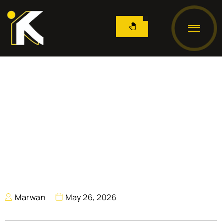
Marwan
May 26, 2026