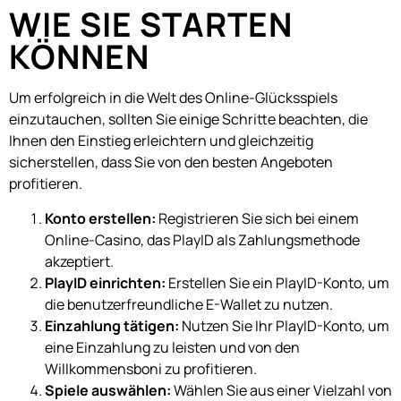
WIE SIE STARTEN
KÖNNEN
Um erfolgreich in die Welt des Online-Glücksspiels
einzutauchen, sollten Sie einige Schritte beachten, die
Ihnen den Einstieg erleichtern und gleichzeitig
sicherstellen, dass Sie von den besten Angeboten
profitieren.
Konto erstellen:
Registrieren Sie sich bei einem
Online-Casino, das PlayID als Zahlungsmethode
akzeptiert.
PlayID einrichten:
Erstellen Sie ein PlayID-Konto, um
die benutzerfreundliche E-Wallet zu nutzen.
Einzahlung tätigen:
Nutzen Sie Ihr PlayID-Konto, um
eine Einzahlung zu leisten und von den
Willkommensboni zu profitieren.
Spiele auswählen:
Wählen Sie aus einer Vielzahl von