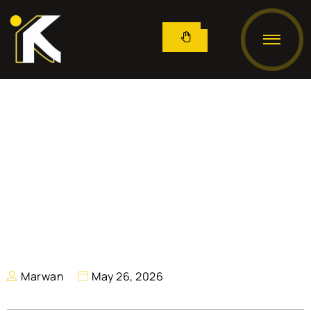
Marwan
May 26, 2026