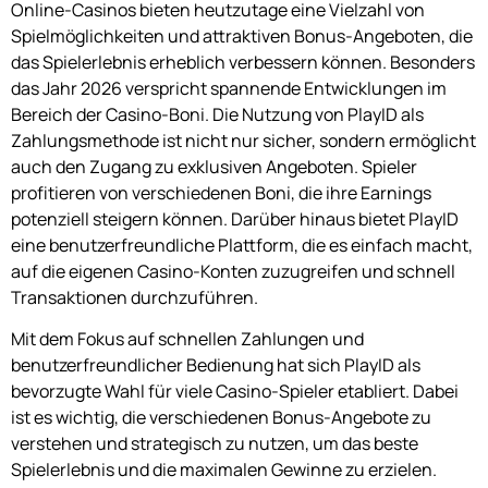
Online-Casinos bieten heutzutage eine Vielzahl von
Spielmöglichkeiten und attraktiven Bonus-Angeboten, die
das Spielerlebnis erheblich verbessern können. Besonders
das Jahr 2026 verspricht spannende Entwicklungen im
Bereich der Casino-Boni. Die Nutzung von PlayID als
Zahlungsmethode ist nicht nur sicher, sondern ermöglicht
auch den Zugang zu exklusiven Angeboten. Spieler
profitieren von verschiedenen Boni, die ihre Earnings
potenziell steigern können. Darüber hinaus bietet PlayID
eine benutzerfreundliche Plattform, die es einfach macht,
auf die eigenen Casino-Konten zuzugreifen und schnell
Transaktionen durchzuführen.
Mit dem Fokus auf schnellen Zahlungen und
benutzerfreundlicher Bedienung hat sich PlayID als
bevorzugte Wahl für viele Casino-Spieler etabliert. Dabei
ist es wichtig, die verschiedenen Bonus-Angebote zu
verstehen und strategisch zu nutzen, um das beste
Spielerlebnis und die maximalen Gewinne zu erzielen.