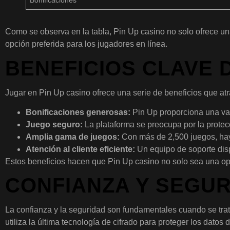
Bonificaciones
Como se observa en la tabla, Pin Up casino no solo ofrece un
opción preferida para los jugadores en línea.
BENEFICIOS CLAVE 
Jugar en Pin Up casino ofrece una serie de beneficios que at
Bonificaciones generosas:
Pin Up proporciona una var
Juego seguro:
La plataforma se preocupa por la protec
Amplia gama de juegos:
Con más de 2,500 juegos, hay
Atención al cliente eficiente:
Un equipo de soporte dis
Estos beneficios hacen que Pin Up casino no solo sea una opció
CONFIANZA Y SEGUR
La confianza y la seguridad son fundamentales cuando se trat
utiliza la última tecnología de cifrado para proteger los dato