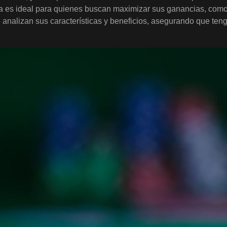
orma es ideal para quienes buscan maximizar sus ganancias, co
analizan sus características y beneficios, asegurando que teng