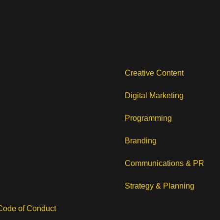
Creative Content
Digital Marketing
Programming
Branding
Communications & PR
Strategy & Planning
 Code of Conduct