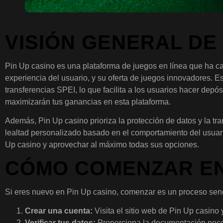
VISIÓN GENERAL DE 
Pin Up casino es una plataforma de juegos en línea que ha ca
experiencia del usuario, y su oferta de juegos innovadores.
transferencias SPEI, lo que facilita a los usuarios hacer dep
maximizarán tus ganancias en esta plataforma.
Además, Pin Up casino prioriza la protección de datos y la tra
lealtad personalizado basado en el comportamiento del usuari
Up casino y aprovechar al máximo todas sus opciones.
CÓMO COMENZAR EN
Si eres nuevo en Pin Up casino, comenzar es un proceso senci
Crear una cuenta:
Visita el sitio web de Pin Up casino y
Verificar tus datos:
Proporciona la documentación necesa