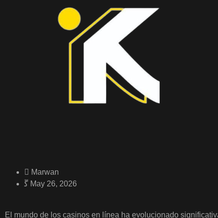
Marwan
May 26, 2026
El mundo de los casinos en línea ha evolucionado significati