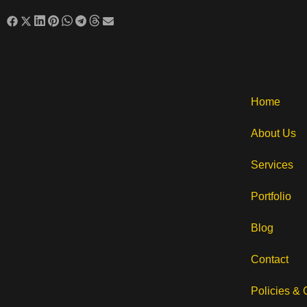
Home
About Us
Services
Portfolio
Blog
Contact
Policies &