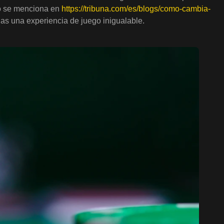
mo se menciona en
https://tribuna.com/es/blogs/como-cambia-
as una experiencia de juego inigualable.