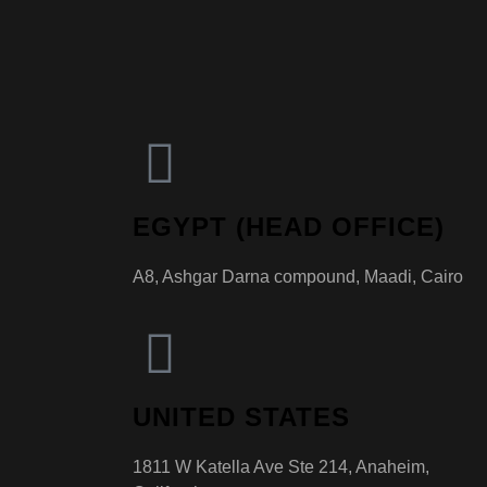
EGYPT (HEAD OFFICE)
A8, Ashgar Darna compound, Maadi, Cairo
UNITED STATES
1811 W Katella Ave Ste 214, Anaheim,