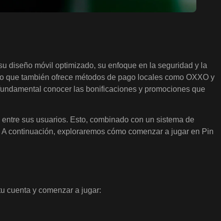
u diseño móvil optimizado, su enfoque en la seguridad y la
 sino que también ofrece métodos de pago locales como OXXO y
es fundamental conocer las bonificaciones y promociones que
nza entre sus usuarios. Esto, combinado con un sistema de
te. A continuación, exploraremos cómo comenzar a jugar en Pin
tu cuenta y comenzar a jugar: