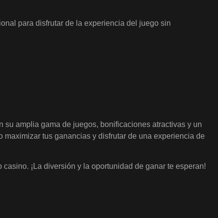
al para disfrutar de la experiencia del juego sin
 su amplia gama de juegos, bonificaciones atractivas y un
 maximizar tus ganancias y disfrutar de una experiencia de
casino. ¡La diversión y la oportunidad de ganar te esperan!