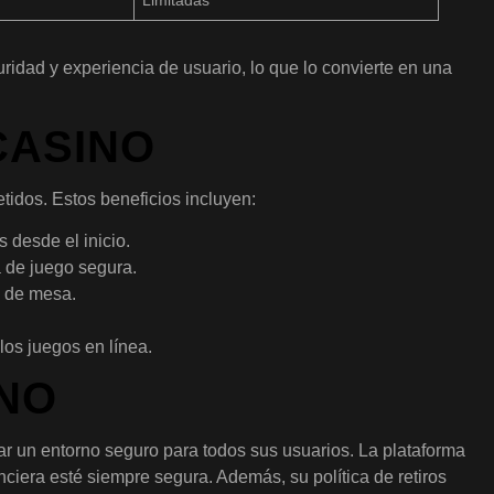
Limitadas
idad y experiencia de usuario, lo que lo convierte en una
CASINO
idos. Estos beneficios incluyen:
desde el inicio.
a de juego segura.
s de mesa.
los juegos en línea.
INO
ar un entorno seguro para todos sus usuarios. La plataforma
anciera esté siempre segura. Además, su política de retiros