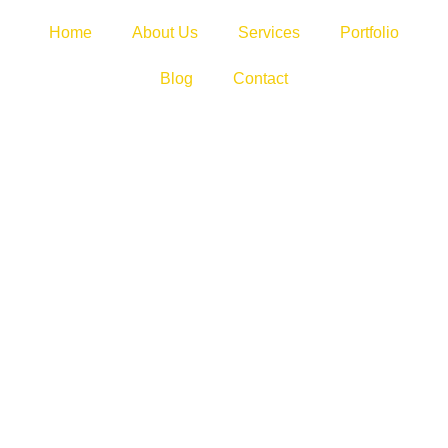
Home
About Us
Services
Portfolio
Blog
Contact