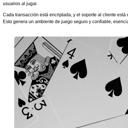
usuarios al jugar.
Cada transacción está encriptada, y el soporte al cliente está
Esto genera un ambiente de juego seguro y confiable, esencia