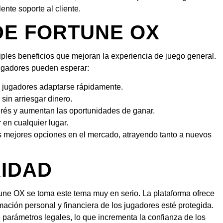
nte soporte al cliente.
DE FORTUNE OX
iples beneficios que mejoran la experiencia de juego general.
ugadores pueden esperar:
vos jugadores adaptarse rápidamente.
sin arriesgar dinero.
rés y aumentan las oportunidades de ganar.
 en cualquier lugar.
s mejores opciones en el mercado, atrayendo tanto a nuevos
RIDAD
rtune OX se toma este tema muy en serio. La plataforma ofrece
mación personal y financiera de los jugadores esté protegida.
 parámetros legales, lo que incrementa la confianza de los