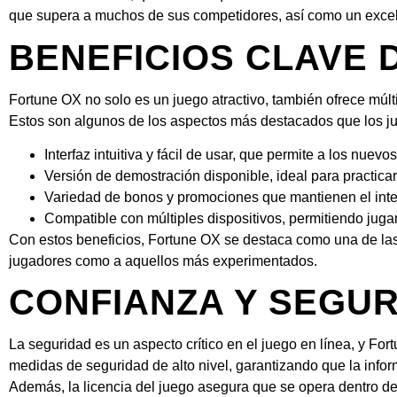
que supera a muchos de sus competidores, así como un excele
BENEFICIOS CLAVE 
Fortune OX no solo es un juego atractivo, también ofrece múlt
Estos son algunos de los aspectos más destacados que los j
Interfaz intuitiva y fácil de usar, que permite a los nue
Versión de demostración disponible, ideal para practicar 
Variedad de bonos y promociones que mantienen el inte
Compatible con múltiples dispositivos, permitiendo jugar
Con estos beneficios, Fortune OX se destaca como una de la
jugadores como a aquellos más experimentados.
CONFIANZA Y SEGU
La seguridad es un aspecto crítico en el juego en línea, y Fo
medidas de seguridad de alto nivel, garantizando que la infor
Además, la licencia del juego asegura que se opera dentro de