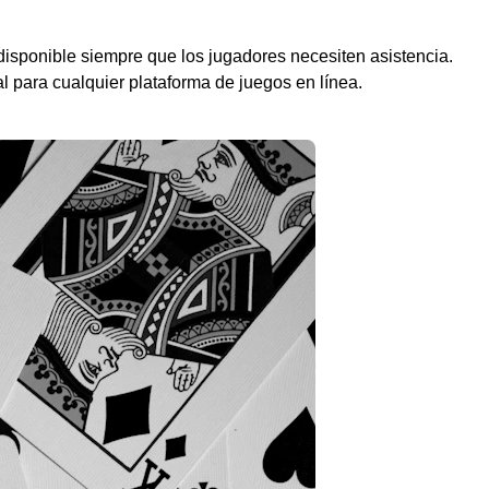
 disponible siempre que los jugadores necesiten asistencia.
l para cualquier plataforma de juegos en línea.