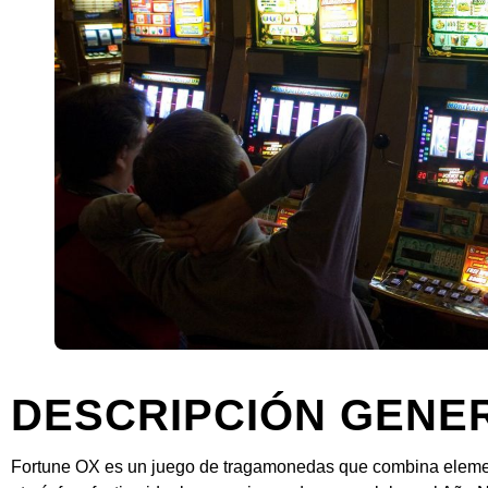
DESCRIPCIÓN GENE
Fortune OX es un juego de tragamonedas que combina element