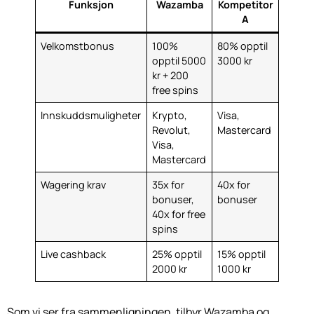
Funksjon
Wazamba
Kompetitor
Komp
A
Velkomstbonus
100%
80% opptil
50% o
opptil 5000
3000 kr
2500 k
kr + 200
free spins
Innskuddsmuligheter
Krypto,
Visa,
Krypt
Revolut,
Mastercard
Banko
Visa,
Mastercard
Wagering krav
35x for
40x for
30x fo
bonuser,
bonuser
bonus
40x for free
spins
Live cashback
25% opptil
15% opptil
10% op
2000 kr
1000 kr
kr
Som vi ser fra sammenligningen, tilbyr Wazamba og