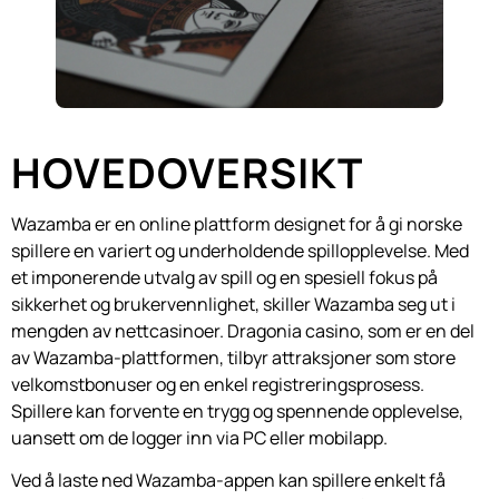
HOVEDOVERSIKT
Wazamba er en online plattform designet for å gi norske
spillere en variert og underholdende spillopplevelse. Med
et imponerende utvalg av spill og en spesiell fokus på
sikkerhet og brukervennlighet, skiller Wazamba seg ut i
mengden av nettcasinoer. Dragonia casino, som er en del
av Wazamba-plattformen, tilbyr attraksjoner som store
velkomstbonuser og en enkel registreringsprosess.
Spillere kan forvente en trygg og spennende opplevelse,
uansett om de logger inn via PC eller mobilapp.
Ved å laste ned Wazamba-appen kan spillere enkelt få