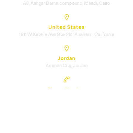
A8, Ashgar Darna compound, Maadi, Cairo
United States
1811 W Katella Ave Ste 214, Anaheim, California
Jordan
Amman City, Jordan
Phone Number
+20-12-0294-4446
+966-56-049-2062
Email Address