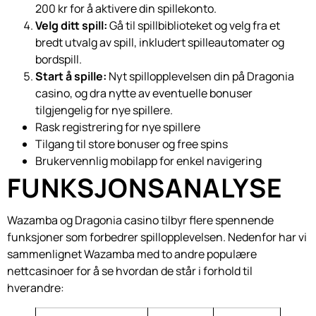
200 kr for å aktivere din spillekonto.
Velg ditt spill:
Gå til spillbiblioteket og velg fra et
bredt utvalg av spill, inkludert spilleautomater og
bordspill.
Start å spille:
Nyt spillopplevelsen din på Dragonia
casino, og dra nytte av eventuelle bonuser
tilgjengelig for nye spillere.
Rask registrering for nye spillere
Tilgang til store bonuser og free spins
Brukervennlig mobilapp for enkel navigering
FUNKSJONSANALYSE
Wazamba og Dragonia casino tilbyr flere spennende
funksjoner som forbedrer spillopplevelsen. Nedenfor har vi
sammenlignet Wazamba med to andre populære
nettcasinoer for å se hvordan de står i forhold til
hverandre: