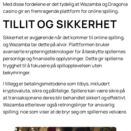
Med disse fordelene er det tydelig at Wazamba og Dragonia
casino gir en fremragende plattform for online spilling.
TILLIT OG SIKKERHET
Sikkerhet er avgjørende når det kommer til online spilling,
og Wazamba tar dette på alvor. Plattformen bruker
avanserte krypteringsteknologier for å beskytte spillernes
personlige og finansielle opplysninger. Dette gir spillerne
trygghet til å fokusere på spillopplevelsen uten
bekymringer.
I tillegg er betalingsmetodene som tilbys, inkludert
kryptovaluta, sikre og pålitelige. Spillere kan være sikre på
at transaksjonene deres blir behandlet sikkert og effektivt.
Wazamba etterlever også retningslinjer for ansvarlig
spilling, noe som viser at de bryr seg om spillernes velvære.