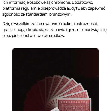
ich informacje osobowe są chronione. Dodatkowo,
platforma regularnie przeprowadza audyty, aby zapewnić
zgodność ze standardami branżowymi.
Dzięki wszelkim zastosowanym środkom ostrożności,
gracze mogą skupić się na zabawie i grze, nie martwiąc się
o bezpieczeństwo swoich środków.