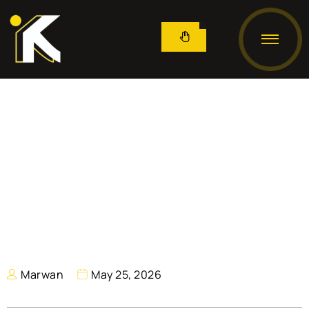
Marwan
May 25, 2026