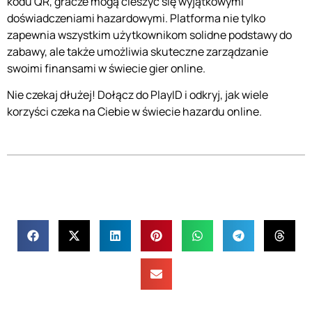
kodu QR, gracze mogą cieszyć się wyjątkowymi
doświadczeniami hazardowymi. Platforma nie tylko
zapewnia wszystkim użytkownikom solidne podstawy do
zabawy, ale także umożliwia skuteczne zarządzanie
swoimi finansami w świecie gier online.
Nie czekaj dłużej! Dołącz do PlayID i odkryj, jak wiele
korzyści czeka na Ciebie w świecie hazardu online.