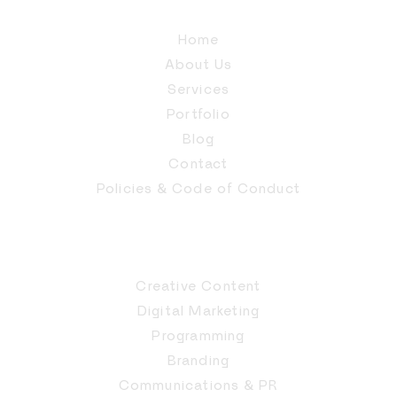
Home
About Us
Services
Portfolio
Blog
Contact
Policies & Code of Conduct
Creative Content
Digital Marketing
Programming
Branding
Communications & PR