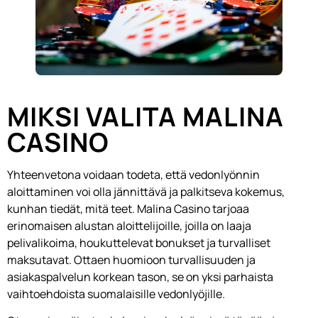
MIKSI VALITA MALINA
CASINO
Yhteenvetona voidaan todeta, että vedonlyönnin
aloittaminen voi olla jännittävä ja palkitseva kokemus,
kunhan tiedät, mitä teet. Malina Casino tarjoaa
erinomaisen alustan aloittelijoille, joilla on laaja
pelivalikoima, houkuttelevat bonukset ja turvalliset
maksutavat. Ottaen huomioon turvallisuuden ja
asiakaspalvelun korkean tason, se on yksi parhaista
vaihtoehdoista suomalaisille vedonlyöjille.