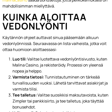
mahdollisimman miellyttävä.
KUINKA ALOITTAA
VEDONLYÖNTI
Käytännön ohjeet auttavat sinua pääsemään alkuun
vedonlyönnissä. Seuraavassa on lista vaiheista, jotka voit
ottaa huomioon aloittaessasi:
Luo tili:
Valitse luotettava vedonlyöntisivusto, kuten
Malina Casino, ja rekisteröidy. Prosessi on yleensä
nopea ja helppo.
Varmista tietosi:
Tunnistautuminen on tärkeää
turvallisuuden vuoksi. Lähetä tarvittavat asiakirjat ja
varmista tilisi.
Tee talletus:
Valitse suosikkisi maksutavoista, kuten
Zimpler tai pankkisiirto, ja tee talletus, joka täyttää
bonusehdot.