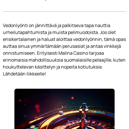
Vedonlyönti on jännittävä ja palkitseva tapa nauttia
urheilutapahtumista ja muista pelimuodoista. Jos olet
ensikertalainen ja haluat aloittaa vedonlyönnin, tämä opas
auttaa sinua ymmärtämään perusasiat ja antaa vinkkejä
onnistumiseen. Erityisesti Malina Casino tarjoaa
erinomaisia mahdollisuuksia suomalaisille pelaajille, kuten
houkuttelevan käsittelyn ja nopeita kotiutuksia.
Lähdetään liikkeelle!