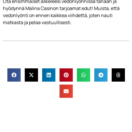
Ota ensimmäiset askeleesi vedonlyönnissä tänään ja
hyödynnä Malina Casinon tarjoamat edut! Muista, että
vedonlyönti on ennen kaikkea viihdettä, joten nauti
matkasta ja pelaa vastuullisesti.