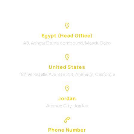
Egypt (Head Office)
A8, Ashgar Darna compound, Maadi, Cairo
United States
1811 W Katella Ave Ste 214, Anaheim, California
Jordan
Amman City, Jordan
Phone Number