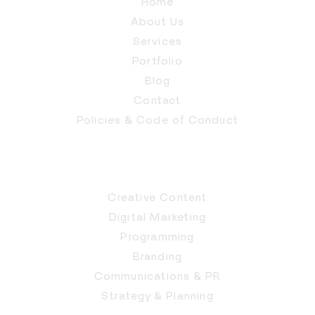
Home
About Us
Services
Portfolio
Blog
Contact
Policies & Code of Conduct
Creative Content
Digital Marketing
Programming
Branding
Communications & PR
Strategy & Planning