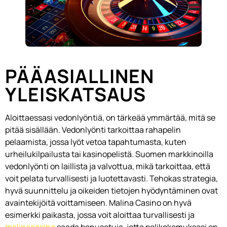
PÄÄASIALLINEN
YLEISKATSAUS
Aloittaessasi vedonlyöntiä, on tärkeää ymmärtää, mitä se
pitää sisällään. Vedonlyönti tarkoittaa rahapelin
pelaamista, jossa lyöt vetoa tapahtumasta, kuten
urheilukilpailusta tai kasinopelistä. Suomen markkinoilla
vedonlyönti on laillista ja valvottua, mikä tarkoittaa, että
voit pelata turvallisesti ja luotettavasti. Tehokas strategia,
hyvä suunnittelu ja oikeiden tietojen hyödyntäminen ovat
avaintekijöitä voittamiseen. Malina Casino on hyvä
esimerkki paikasta, jossa voit aloittaa turvallisesti ja
malinacasino
saada bonusetuja, jotta pelikokemuksesi on