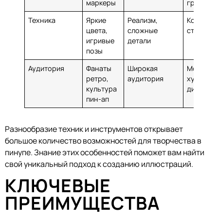
маркеры
графика
Техника
Яркие
Реализм,
Комбина
цвета,
сложные
стилей
игривые
детали
позы
Аудитория
Фанаты
Широкая
Молоды
ретро,
аудитория
художник
культура
дизайне
пин-ап
Разнообразие техник и инструментов открывает
большое количество возможностей для творчества в
пинупе. Знание этих особенностей поможет вам найти
свой уникальный подход к созданию иллюстраций.
КЛЮЧЕВЫЕ
ПРЕИМУЩЕСТВА