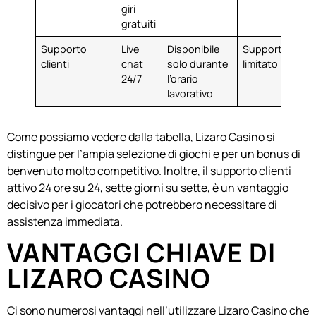
giri
gratuiti
Supporto
Live
Disponibile
Supporto
clienti
chat
solo durante
limitato
24/7
l’orario
lavorativo
Come possiamo vedere dalla tabella, Lizaro Casino si
distingue per l’ampia selezione di giochi e per un bonus di
benvenuto molto competitivo. Inoltre, il supporto clienti
attivo 24 ore su 24, sette giorni su sette, è un vantaggio
decisivo per i giocatori che potrebbero necessitare di
assistenza immediata.
VANTAGGI CHIAVE DI
LIZARO CASINO
Ci sono numerosi vantaggi nell’utilizzare Lizaro Casino che