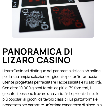
PANORAMICA DI
LIZARO CASINO
Lizaro Casino si distingue nel panorama dei casinò online
per la sua ampia selezione di giochi e per un’interfaccia
utente progettata per facilitare l’accessibilità e l’usabilità.
Con oltre 10.000 giochi forniti da più di 79 fornitori, i
giocatori possono trovare una varietà di opzioni, dalle slot
più popolari ai giochi da tavolo classici. La piattaforma è
progettata per garantire un’ottima esperienza di gioco, sia