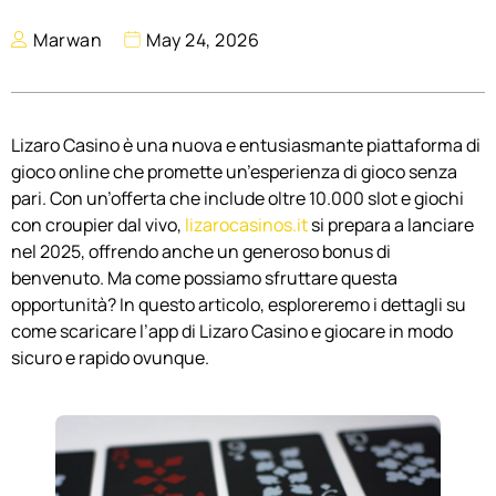
Marwan
May 24, 2026
Lizaro Casino è una nuova e entusiasmante piattaforma di
gioco online che promette un’esperienza di gioco senza
pari. Con un’offerta che include oltre 10.000 slot e giochi
con croupier dal vivo,
lizarocasinos.it
si prepara a lanciare
nel 2025, offrendo anche un generoso bonus di
benvenuto. Ma come possiamo sfruttare questa
opportunità? In questo articolo, esploreremo i dettagli su
come scaricare l’app di Lizaro Casino e giocare in modo
sicuro e rapido ovunque.