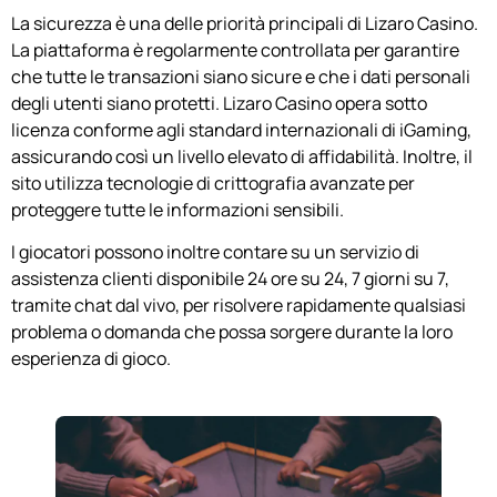
La sicurezza è una delle priorità principali di Lizaro Casino.
La piattaforma è regolarmente controllata per garantire
che tutte le transazioni siano sicure e che i dati personali
degli utenti siano protetti. Lizaro Casino opera sotto
licenza conforme agli standard internazionali di iGaming,
assicurando così un livello elevato di affidabilità. Inoltre, il
sito utilizza tecnologie di crittografia avanzate per
proteggere tutte le informazioni sensibili.
I giocatori possono inoltre contare su un servizio di
assistenza clienti disponibile 24 ore su 24, 7 giorni su 7,
tramite chat dal vivo, per risolvere rapidamente qualsiasi
problema o domanda che possa sorgere durante la loro
esperienza di gioco.