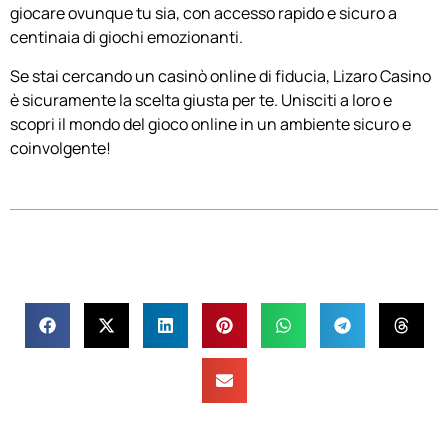
giocare ovunque tu sia, con accesso rapido e sicuro a
centinaia di giochi emozionanti.
Se stai cercando un casinò online di fiducia, Lizaro Casino
è sicuramente la scelta giusta per te. Unisciti a loro e
scopri il mondo del gioco online in un ambiente sicuro e
coinvolgente!