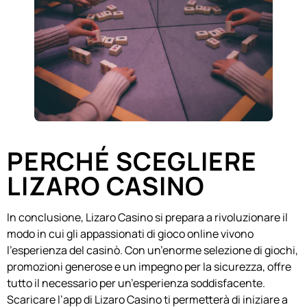
PERCHÉ SCEGLIERE
LIZARO CASINO
In conclusione, Lizaro Casino si prepara a rivoluzionare il
modo in cui gli appassionati di gioco online vivono
l’esperienza del casinò. Con un’enorme selezione di giochi,
promozioni generose e un impegno per la sicurezza, offre
tutto il necessario per un’esperienza soddisfacente.
Scaricare l’app di Lizaro Casino ti permetterà di iniziare a