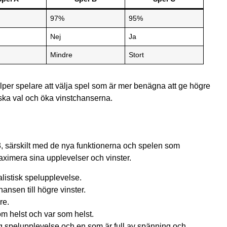
97%
95%
Nej
Ja
Mindre
Stort
älper spelare att välja spel som är mer benägna att ge högre
egiska val och öka vinstchanserna.
, särskilt med de nya funktionerna och spelen som
maximera sina upplevelser och vinster.
alistisk spelupplevelse.
nsen till högre vinster.
re.
som helst och var som helst.
ig spelupplevelse och en som är full av spänning och