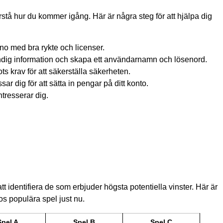
örstå hur du kommer igång. Här är några steg för att hjälpa dig
sino med bra rykte och licenser.
ändig information och skapa ett användarnamn och lösenord.
ots krav för att säkerställa säkerheten.
 dig för att sätta in pengar på ditt konto.
ntresserar dig.
att identifiera de som erbjuder högsta potentiella vinster. Här är
s populära spel just nu.
Spel A
Spel B
Spel C