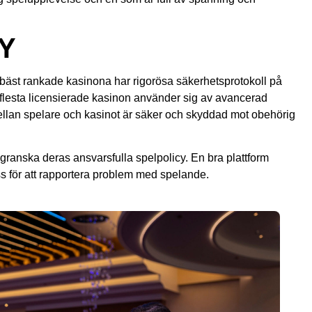
Y
e bäst rankade kasinona har rigorösa säkerhetsprotokoll på
e flesta licensierade kasinon använder sig av avancerad
 mellan spelare och kasinot är säker och skyddad mot obehörig
 granska deras ansvarsfulla spelpolicy. En bra plattform
ss för att rapportera problem med spelande.