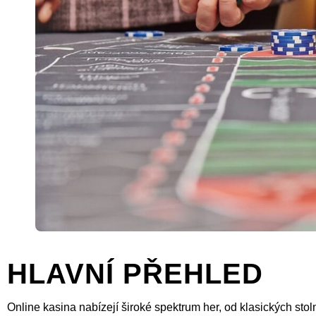
HLAVNÍ PŘEHLED
Online kasina nabízejí široké spektrum her, od klasických sto