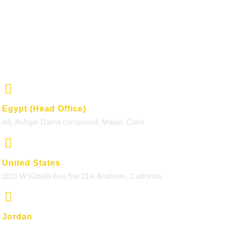
Egypt (Head Office)
A8, Ashgar Darna compound, Maadi, Cairo
United States
1811 W Katella Ave Ste 214, Anaheim, California
Jordan