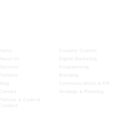
Home
Creative Content
About Us
Digital Marketing
Services
Programming
Portfolio
Branding
Blog
Communications & PR
Contact
Strategy & Planning
Policies & Code of
Conduct