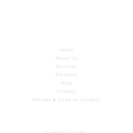
Home
About Us
Services
Portfolio
Blog
Contact
Policies & Code of Conduct
Creative Content