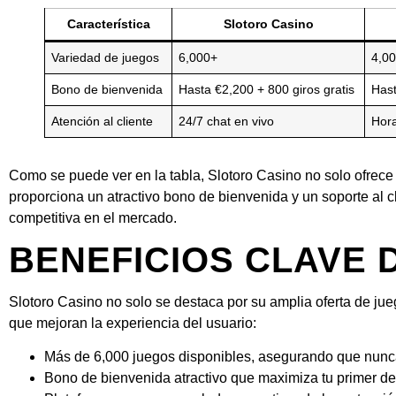
Característica
Slotoro Casino
Variedad de juegos
6,000+
4,0
Bono de bienvenida
Hasta €2,200 + 800 giros gratis
Hast
Atención al cliente
24/7 chat en vivo
Hora
Como se puede ver en la tabla, Slotoro Casino no solo ofrece
proporciona un atractivo bono de bienvenida y un soporte al c
competitiva en el mercado.
BENEFICIOS CLAVE 
Slotoro Casino no solo se destaca por su amplia oferta de jueg
que mejoran la experiencia del usuario:
Más de 6,000 juegos disponibles, asegurando que nunca
Bono de bienvenida atractivo que maximiza tu primer depó