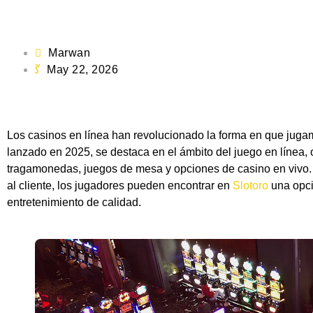
Marwan
May 22, 2026
Los casinos en línea han revolucionado la forma en que jugam
lanzado en 2025, se destaca en el ámbito del juego en línea,
tragamonedas, juegos de mesa y opciones de casino en vivo.
al cliente, los jugadores pueden encontrar en
Slotoro
una opci
entretenimiento de calidad.