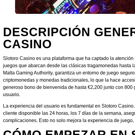
DESCRIPCIÓN GENE
CASINO
Slotoro Casino es una plataforma que ha captado la atención 
juegos que abarcan desde las clásicas tragamonedas hasta la
Malta Gaming Authority, garantiza un entorno de juego seguro
criptomonedas y monedas tradicionales, lo que la hace accesi
generoso bono de bienvenida de hasta €2,200 junto con 800 gi
usuario.
La experiencia del usuario es fundamental en Slotoro Casino. C
cliente disponible las 24 horas, los 7 días de la semana, as
complicaciones. Esto no solo mejora la experiencia de juego, s
CÓMO EMPEZAR EN 