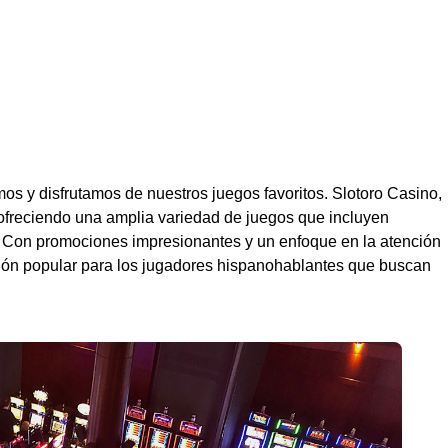
os y disfrutamos de nuestros juegos favoritos. Slotoro Casino,
 ofreciendo una amplia variedad de juegos que incluyen
 Con promociones impresionantes y un enfoque en la atención
ón popular para los jugadores hispanohablantes que buscan