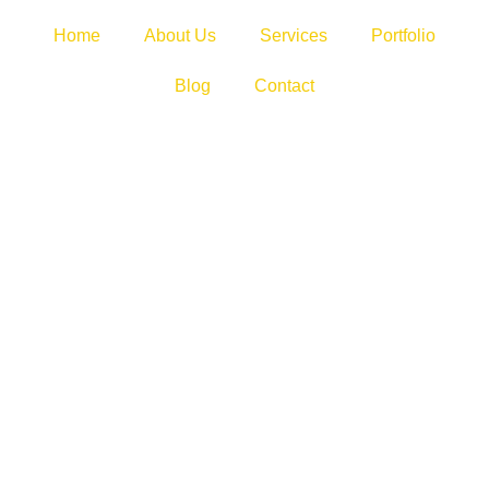
Home
About Us
Services
Portfolio
Blog
Contact