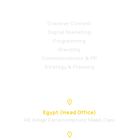
Creative Content
Digital Marketing
Programming
Branding
Communications & PR
Strategy & Planning
Egypt (Head Office)
A8, Ashgar Darna compound, Maadi, Cairo