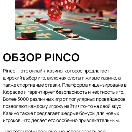
ОБЗОР PINCO
Pinco — это онлайн-казино, которое предлагает
широкий выбор игр, включая слоты и живые казино, а
также спортивные ставки. Платформа лицензирована в
Кюрасао и гарантирует безопасность и честность игр.
Более 3000 различных игр от популярных провайдеров
позволяют каждому игроку найти что-то на свой вкус.
Казино также предлагает щедрые бонусы для новых
игроков, что делает его особенно привлекательным.
Для того чтобы полноценно использовать все