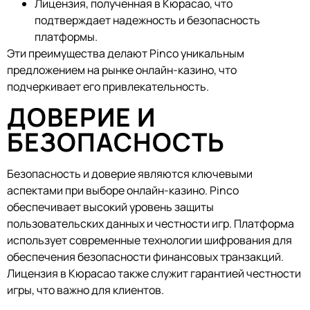
Лицензия, полученная в Кюрасао, что
подтверждает надежность и безопасность
платформы.
Эти преимущества делают Pinco уникальным
предложением на рынке онлайн-казино, что
подчеркивает его привлекательность.
ДОВЕРИЕ И
БЕЗОПАСНОСТЬ
Безопасность и доверие являются ключевыми
аспектами при выборе онлайн-казино. Pinco
обеспечивает высокий уровень защиты
пользовательских данных и честности игр. Платформа
использует современные технологии шифрования для
обеспечения безопасности финансовых транзакций.
Лицензия в Кюрасао также служит гарантией честности
игры, что важно для клиентов.