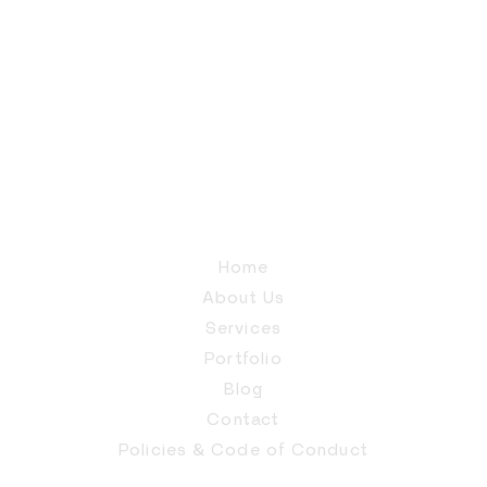
Home
About Us
Services
Portfolio
Blog
Contact
Policies & Code of Conduct