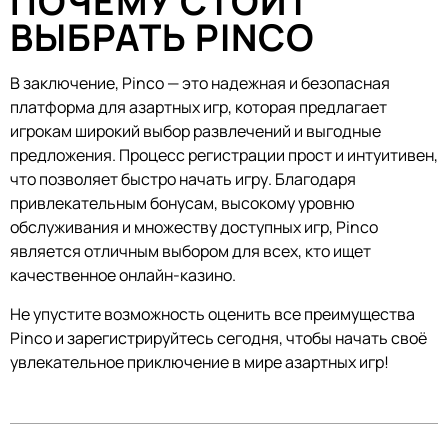
ПОЧЕМУ СТОИТ
ВЫБРАТЬ PINCO
В заключение, Pinco — это надежная и безопасная
платформа для азартных игр, которая предлагает
игрокам широкий выбор развлечений и выгодные
предложения. Процесс регистрации прост и интуитивен,
что позволяет быстро начать игру. Благодаря
привлекательным бонусам, высокому уровню
обслуживания и множеству доступных игр, Pinco
является отличным выбором для всех, кто ищет
качественное онлайн-казино.
Не упустите возможность оценить все преимущества
Pinco и зарегистрируйтесь сегодня, чтобы начать своё
увлекательное приключение в мире азартных игр!