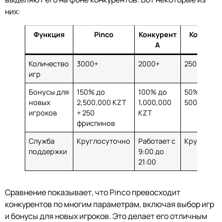
них:
Функция
Pinco
Конкурент
Конкурен
А
Количество
3000+
2000+
2500+
игр
Бонусы для
150% до
100% до
50% до
новых
2,500,000 KZT
1,000,000
500,000 K
игроков
+ 250
KZT
фриспинов
Служба
Круглосуточно
Работает с
Круглосут
поддержки
9:00 до
21:00
Сравнение показывает, что Pinco превосходит
конкурентов по многим параметрам, включая выбор игр
и бонусы для новых игроков. Это делает его отличным