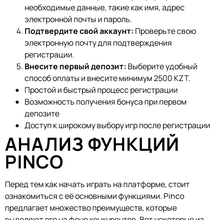
необходимые данные, такие как имя, адрес
электронной почты и пароль.
Подтвердите свой аккаунт:
Проверьте свою
электронную почту для подтверждения
регистрации.
Внесите первый депозит:
Выберите удобный
способ оплаты и внесите минимум 2500 KZT.
Простой и быстрый процесс регистрации
Возможность получения бонуса при первом
депозите
Доступ к широкому выбору игр после регистрации
АНАЛИЗ ФУНКЦИЙ
PINCO
Перед тем как начать играть на платформе, стоит
ознакомиться с её основными функциями. Pinco
предлагает множество преимуществ, которые
выделяют его на фоне конкурентов. Вот некоторые из