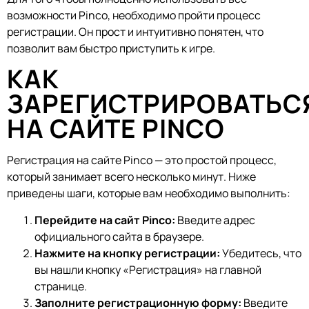
возможности Pinco, необходимо пройти процесс
регистрации. Он прост и интуитивно понятен, что
позволит вам быстро приступить к игре.
КАК
ЗАРЕГИСТРИРОВАТЬС
НА САЙТЕ PINCO
Регистрация на сайте Pinco — это простой процесс,
который занимает всего несколько минут. Ниже
приведены шаги, которые вам необходимо выполнить:
Перейдите на сайт Pinco:
Введите адрес
официального сайта в браузере.
Нажмите на кнопку регистрации:
Убедитесь, что
вы нашли кнопку «Регистрация» на главной
странице.
Заполните регистрационную форму:
Введите