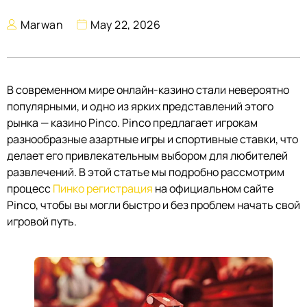
Marwan
May 22, 2026
В современном мире онлайн-казино стали невероятно
популярными, и одно из ярких представлений этого
рынка — казино Pinco. Pinco предлагает игрокам
разнообразные азартные игры и спортивные ставки, что
делает его привлекательным выбором для любителей
развлечений. В этой статье мы подробно рассмотрим
процесс
Пинко регистрация
на официальном сайте
Pinco, чтобы вы могли быстро и без проблем начать свой
игровой путь.