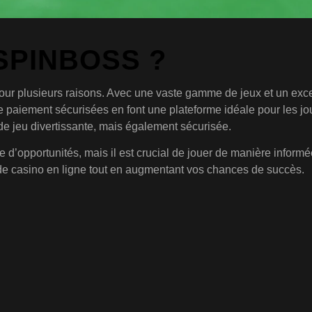
SPINBOSS ?
r plusieurs raisons. Avec une vaste gamme de jeux et un excelle
 paiement sécurisées en font une plateforme idéale pour les jo
 jeu divertissante, mais également sécurisée.
e d’opportunités, mais il est crucial de jouer de manière informé
x de casino en ligne tout en augmentant vos chances de succès.