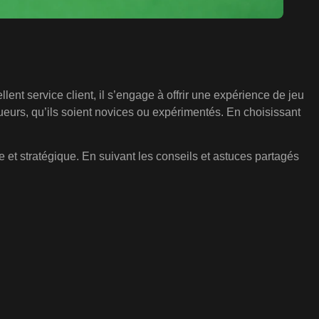
nt service client, il s’engage à offrir une expérience de jeu
ueurs, qu’ils soient novices ou expérimentés. En choisissant
e et stratégique. En suivant les conseils et astuces partagés