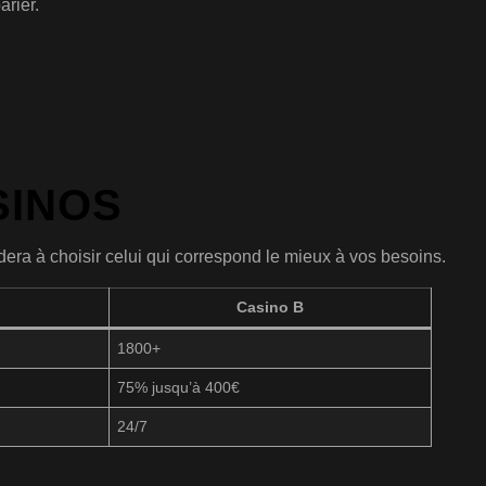
rier.
SINOS
dera à choisir celui qui correspond le mieux à vos besoins.
Casino B
1800+
75% jusqu’à 400€
24/7