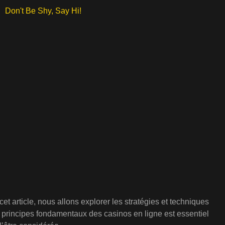
Don't Be Shy, Say Hi!
cet article, nous allons explorer les stratégies et techniques
principes fondamentaux des casinos en ligne est essentiel