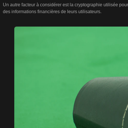
Un autre facteur à considérer est la cryptographie utilisée po
des informations financières de leurs utilisateurs.