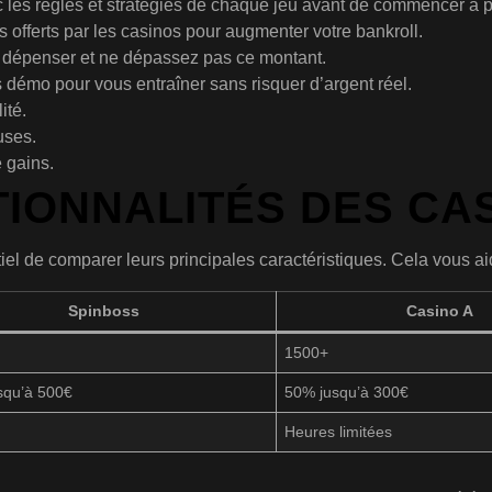
 les règles et stratégies de chaque jeu avant de commencer à pa
s offerts par les casinos pour augmenter votre bankroll.
 dépenser et ne dépassez pas ce montant.
 démo pour vous entraîner sans risquer d’argent réel.
ité.
uses.
 gains.
IONNALITÉS DES CA
iel de comparer leurs principales caractéristiques. Cela vous ai
Spinboss
Casino A
1500+
squ’à 500€
50% jusqu’à 300€
Heures limitées