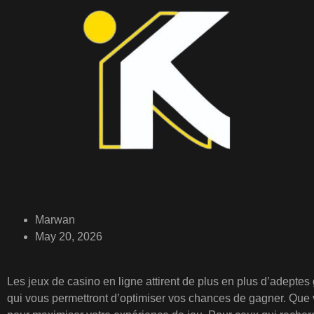
Marwan
May 20, 2026
Les jeux de casino en ligne attirent de plus en plus d’adeptes g
qui vous permettront d’optimiser vos chances de gagner. Que