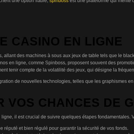
hent une option fiable,
spinboss
est une plateforme qui mérite 
E CASINO EN LIGNE
 allant des machines à sous aux jeux de table tels que le black
inos en ligne, comme Spinboss, proposent souvent des promotions
nt tenir compte de la volatilité des jeux, qui désigne la fréquen
ation de nouvelles technologies, telles que les graphismes en 3
R VOS CHANCES DE 
gne, il est crucial de suivre quelques étapes fondamentales. V
 réputé et bien régulé pour garantir la sécurité de vos fonds.