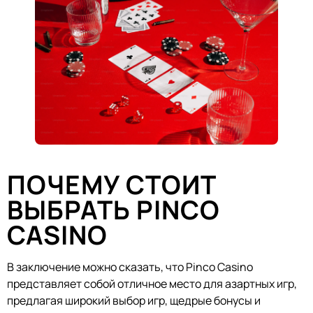
ПОЧЕМУ СТОИТ
ВЫБРАТЬ PINCO
CASINO
В заключение можно сказать, что Pinco Casino
представляет собой отличное место для азартных игр,
предлагая широкий выбор игр, щедрые бонусы и