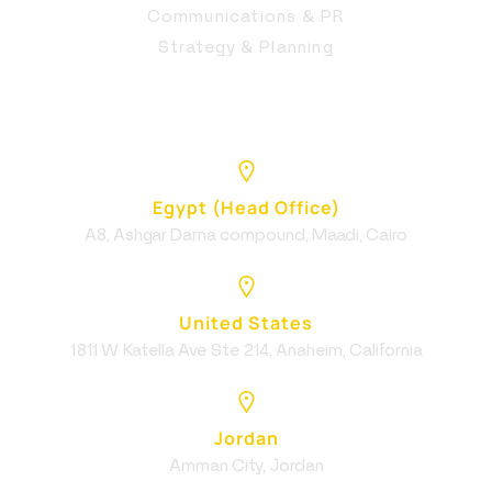
Communications & PR
Strategy & Planning
Egypt (Head Office)
A8, Ashgar Darna compound, Maadi, Cairo
United States
1811 W Katella Ave Ste 214, Anaheim, California
Jordan
Amman City, Jordan