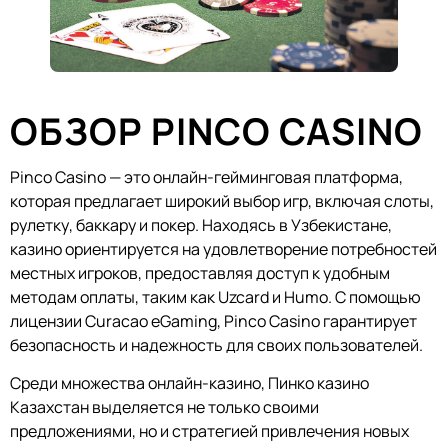
ОБЗОР PINCO CASINO
Pinco Casino — это онлайн-гейминговая платформа,
которая предлагает широкий выбор игр, включая слоты,
рулетку, баккару и покер. Находясь в Узбекистане,
казино ориентируется на удовлетворение потребностей
местных игроков, предоставляя доступ к удобным
методам оплаты, таким как Uzcard и Humo. С помощью
лицензии Curacao eGaming, Pinco Casino гарантирует
безопасность и надежность для своих пользователей.
Среди множества онлайн-казино, Пинко казино
Казахстан выделяется не только своими
предложениями, но и стратегией привлечения новых