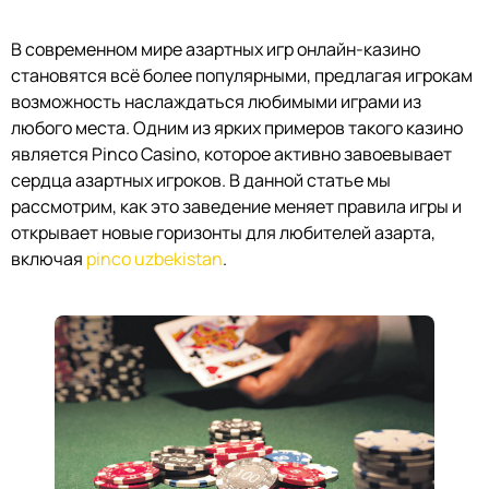
В современном мире азартных игр онлайн-казино
становятся всё более популярными, предлагая игрокам
возможность наслаждаться любимыми играми из
любого места. Одним из ярких примеров такого казино
является Pinco Casino, которое активно завоевывает
сердца азартных игроков. В данной статье мы
рассмотрим, как это заведение меняет правила игры и
открывает новые горизонты для любителей азарта,
включая
pinco uzbekistan
.