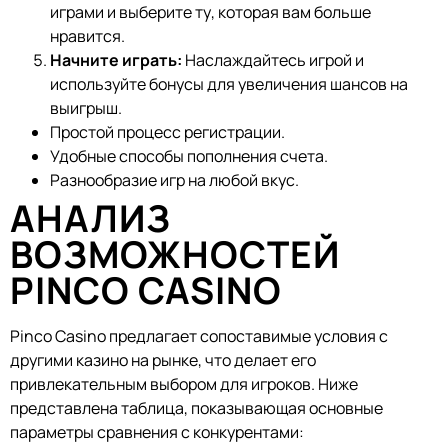
играми и выберите ту, которая вам больше
нравится.
Начните играть:
Наслаждайтесь игрой и
используйте бонусы для увеличения шансов на
выигрыш.
Простой процесс регистрации.
Удобные способы пополнения счета.
Разнообразие игр на любой вкус.
АНАЛИЗ
ВОЗМОЖНОСТЕЙ
PINCO CASINO
Pinco Casino предлагает сопоставимые условия с
другими казино на рынке, что делает его
привлекательным выбором для игроков. Ниже
представлена таблица, показывающая основные
параметры сравнения с конкурентами: