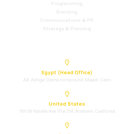
Programming
Branding
Communications & PR
Strategy & Planning
Egypt (Head Office)
A8, Ashgar Darna compound, Maadi, Cairo
United States
1811 W Katella Ave Ste 214, Anaheim, California