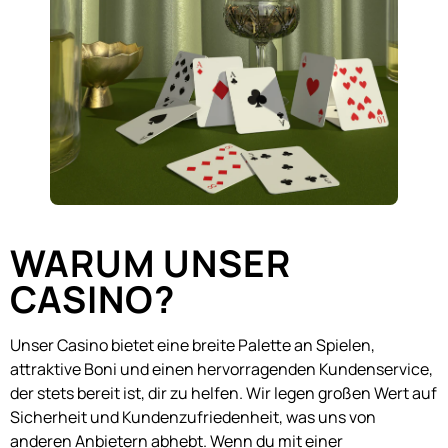
WARUM UNSER
CASINO?
Unser Casino bietet eine breite Palette an Spielen,
attraktive Boni und einen hervorragenden Kundenservice,
der stets bereit ist, dir zu helfen. Wir legen großen Wert auf
Sicherheit und Kundenzufriedenheit, was uns von
anderen Anbietern abhebt. Wenn du mit einer