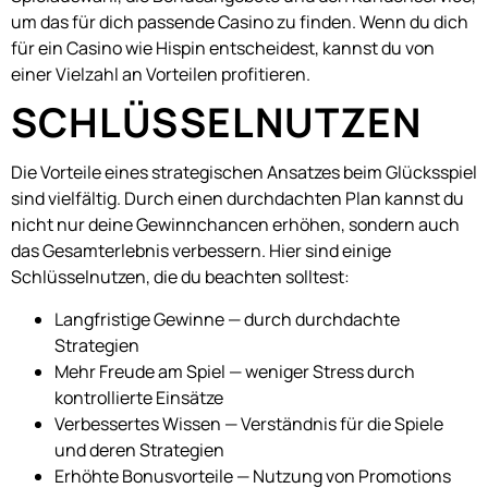
um das für dich passende Casino zu finden. Wenn du dich
für ein Casino wie Hispin entscheidest, kannst du von
einer Vielzahl an Vorteilen profitieren.
SCHLÜSSELNUTZEN
Die Vorteile eines strategischen Ansatzes beim Glücksspiel
sind vielfältig. Durch einen durchdachten Plan kannst du
nicht nur deine Gewinnchancen erhöhen, sondern auch
das Gesamterlebnis verbessern. Hier sind einige
Schlüsselnutzen, die du beachten solltest:
Langfristige Gewinne — durch durchdachte
Strategien
Mehr Freude am Spiel — weniger Stress durch
kontrollierte Einsätze
Verbessertes Wissen — Verständnis für die Spiele
und deren Strategien
Erhöhte Bonusvorteile — Nutzung von Promotions