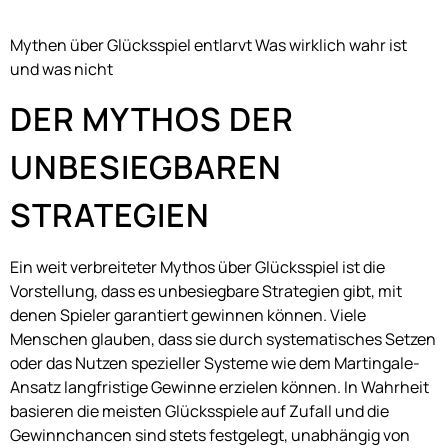
Mythen über Glücksspiel entlarvt Was wirklich wahr ist
und was nicht
DER MYTHOS DER
UNBESIEGBAREN
STRATEGIEN
Ein weit verbreiteter Mythos über Glücksspiel ist die
Vorstellung, dass es unbesiegbare Strategien gibt, mit
denen Spieler garantiert gewinnen können. Viele
Menschen glauben, dass sie durch systematisches Setzen
oder das Nutzen spezieller Systeme wie dem Martingale-
Ansatz langfristige Gewinne erzielen können. In Wahrheit
basieren die meisten Glücksspiele auf Zufall und die
Gewinnchancen sind stets festgelegt, unabhängig von