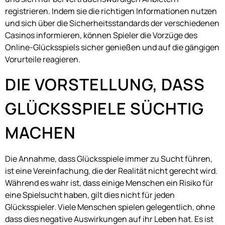
registrieren. Indem sie die richtigen Informationen nutzen
und sich über die Sicherheitsstandards der verschiedenen
Casinos informieren, können Spieler die Vorzüge des
Online-Glücksspiels sicher genießen und auf die gängigen
Vorurteile reagieren.
DIE VORSTELLUNG, DASS
GLÜCKSSPIELE SÜCHTIG
MACHEN
Die Annahme, dass Glücksspiele immer zu Sucht führen,
ist eine Vereinfachung, die der Realität nicht gerecht wird.
Während es wahr ist, dass einige Menschen ein Risiko für
eine Spielsucht haben, gilt dies nicht für jeden
Glücksspieler. Viele Menschen spielen gelegentlich, ohne
dass dies negative Auswirkungen auf ihr Leben hat. Es ist