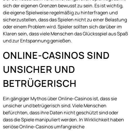
sich der eigenen Grenzen bewusst zu sein. Es ist wichtig,
die eigene Spielweise regelmäßig zu hinterfragen und
sicherzustellen, dass das Spielen nicht zu einer Belastung
oder einem Problem wird. Spieler sollten sich darüber im
Klaren sein, dass viele Menschen das Glücksspiel aus Spaß
und zur Entspannung genießen.
ONLINE-CASINOS SIND
UNSICHER UND
BETRÜGERISCH
Ein gängiger Mythos über Online-Casinos ist, dass sie
unsicher und betrügerisch sind. Viele Menschen
befürchten, dass ihre Daten nicht geschützt sind oder
dass die Spiele manipuliert werden. In Wirklichkeit haben
seriöse Online-Casinos umfangreiche