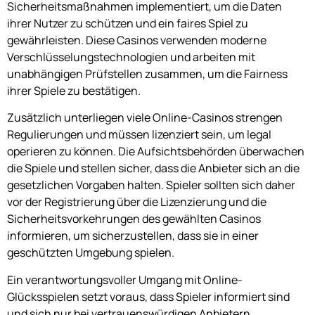
Sicherheitsmaßnahmen implementiert, um die Daten
ihrer Nutzer zu schützen und ein faires Spiel zu
gewährleisten. Diese Casinos verwenden moderne
Verschlüsselungstechnologien und arbeiten mit
unabhängigen Prüfstellen zusammen, um die Fairness
ihrer Spiele zu bestätigen.
Zusätzlich unterliegen viele Online-Casinos strengen
Regulierungen und müssen lizenziert sein, um legal
operieren zu können. Die Aufsichtsbehörden überwachen
die Spiele und stellen sicher, dass die Anbieter sich an die
gesetzlichen Vorgaben halten. Spieler sollten sich daher
vor der Registrierung über die Lizenzierung und die
Sicherheitsvorkehrungen des gewählten Casinos
informieren, um sicherzustellen, dass sie in einer
geschützten Umgebung spielen.
Ein verantwortungsvoller Umgang mit Online-
Glücksspielen setzt voraus, dass Spieler informiert sind
und sich nur bei vertrauenswürdigen Anbietern