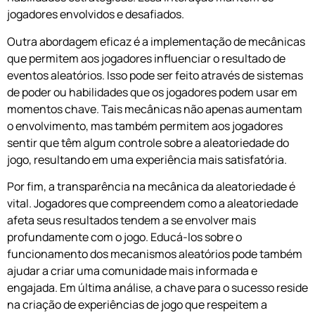
jogadores envolvidos e desafiados.
Outra abordagem eficaz é a implementação de mecânicas
que permitem aos jogadores influenciar o resultado de
eventos aleatórios. Isso pode ser feito através de sistemas
de poder ou habilidades que os jogadores podem usar em
momentos chave. Tais mecânicas não apenas aumentam
o envolvimento, mas também permitem aos jogadores
sentir que têm algum controle sobre a aleatoriedade do
jogo, resultando em uma experiência mais satisfatória.
Por fim, a transparência na mecânica da aleatoriedade é
vital. Jogadores que compreendem como a aleatoriedade
afeta seus resultados tendem a se envolver mais
profundamente com o jogo. Educá-los sobre o
funcionamento dos mecanismos aleatórios pode também
ajudar a criar uma comunidade mais informada e
engajada. Em última análise, a chave para o sucesso reside
na criação de experiências de jogo que respeitem a