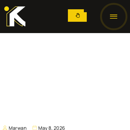
Marwan
May 8, 2026