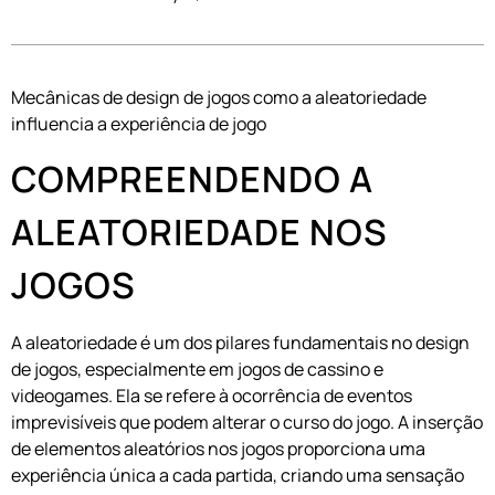
Mecânicas de design de jogos como a aleatoriedade
influencia a experiência de jogo
COMPREENDENDO A
ALEATORIEDADE NOS
JOGOS
A aleatoriedade é um dos pilares fundamentais no design
de jogos, especialmente em jogos de cassino e
videogames. Ela se refere à ocorrência de eventos
imprevisíveis que podem alterar o curso do jogo. A inserção
de elementos aleatórios nos jogos proporciona uma
experiência única a cada partida, criando uma sensação