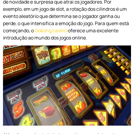
de novidade e surpresa que atrai os jogadores. Por
exemplo, em um jogo de slot, a rotação dos cilindros é um
evento aleatório que determina se o jogador ganha ou
perde, o que intensifica a emoção do jogo. Para quem está
começando, o
Gokong casino
oferece uma excelente
introdução ao mundo dos jogos online.