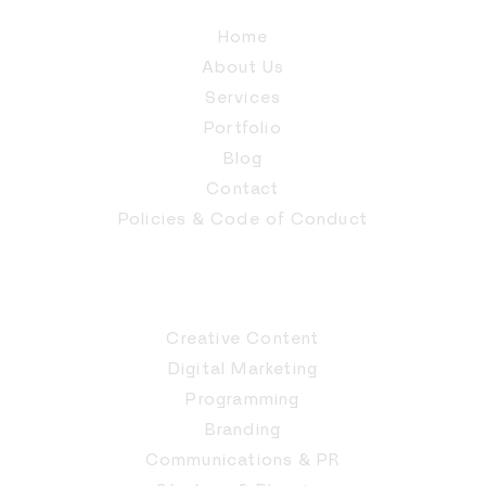
Home
About Us
Services
Portfolio
Blog
Contact
Policies & Code of Conduct
Creative Content
Digital Marketing
Programming
Branding
Communications & PR