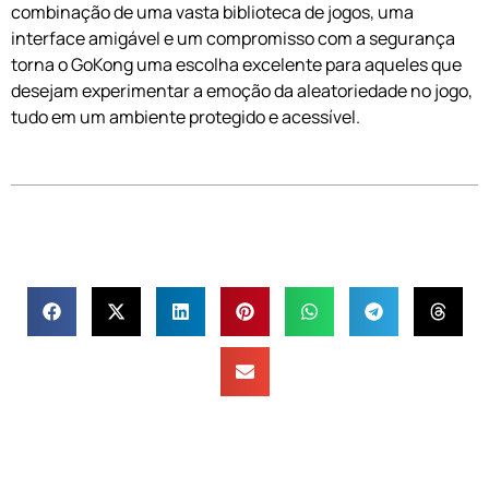
combinação de uma vasta biblioteca de jogos, uma
interface amigável e um compromisso com a segurança
torna o GoKong uma escolha excelente para aqueles que
desejam experimentar a emoção da aleatoriedade no jogo,
tudo em um ambiente protegido e acessível.