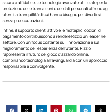
sicuro e affidabile. Le tecnologie avanzate utilizzate per la
protezione delle transazioni e dei dati personali offrono agli
utenti la tranquillità di cui hanno bisogno per divertirsi
senza preoccupazioni.
Infine, il supporto clienti attivo e le molteplici opzioni di
pagamento contribuiscono a rendere Rizzio un leader nel
settore. Con un focus costante sull’innovazione e sul
miglioramento dell’esperienza dell’utente, Rizzio
rappresenta il futuro del gioco d’azzardo online,
combinando tecnologia all’avanguardia con un approccio
responsabile e coinvolgente.