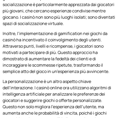
socializzazione è particolarmente apprezzata dai giocatori
più giovani, che cercano esperienze condivise mentre
giocano. I casinò non sono più luoghi isolati; sono diventati
spazi di socializzazione virtuale.
Inoltre, l’implementazione di gamification nei giochi da
casinò ha incentivato il coinvolgimento degli utenti.
Attraverso punti, livelli e ricompense, i giocatori sono
motivati a partecipare di più. Questo approccio ha
dimostrato di aumentare la fedeltà dei clienti e di
incoraggiare le scommesse ripetute, trasformando il
semplice atto del gioco in un’esperienza più avvincente.
La personalizzazione è un altro aspetto chiave
dell’interazione. I casinò online ora utilizzano algoritmi di
intelligenza artificiale per analizzare le preferenze dei
giocatori e suggerire giochi o offerte personalizzate.
Questo non solo migliora l’esperienza dell’utente, ma
aumenta anche le probabilità di vincita, poiché i giochi