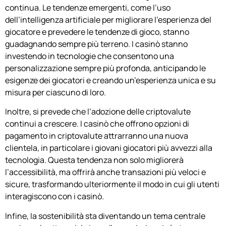
continua. Le tendenze emergenti, come l’uso
dell’intelligenza artificiale per migliorare l’esperienza del
giocatore e prevedere le tendenze di gioco, stanno
guadagnando sempre più terreno. I casinò stanno
investendo in tecnologie che consentono una
personalizzazione sempre più profonda, anticipando le
esigenze dei giocatori e creando un’esperienza unica e su
misura per ciascuno di loro.
Inoltre, si prevede che l’adozione delle criptovalute
continui a crescere. I casinò che offrono opzioni di
pagamento in criptovalute attrarranno una nuova
clientela, in particolare i giovani giocatori più avvezzi alla
tecnologia. Questa tendenza non solo migliorerà
l’accessibilità, ma offrirà anche transazioni più veloci e
sicure, trasformando ulteriormente il modo in cui gli utenti
interagiscono con i casinò.
Infine, la sostenibilità sta diventando un tema centrale