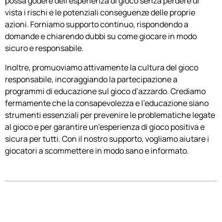
possa godere dell’esperienza di gioco senza perdere di
vista i rischi e le potenziali conseguenze delle proprie
azioni. Forniamo supporto continuo, rispondendo a
domande e chiarendo dubbi su come giocare in modo
sicuro e responsabile.
Inoltre, promuoviamo attivamente la cultura del gioco
responsabile, incoraggiando la partecipazione a
programmi di educazione sul gioco d’azzardo. Crediamo
fermamente che la consapevolezza e l’educazione siano
strumenti essenziali per prevenire le problematiche legate
al gioco e per garantire un’esperienza di gioco positiva e
sicura per tutti. Con il nostro supporto, vogliamo aiutare i
giocatori a scommettere in modo sano e informato.