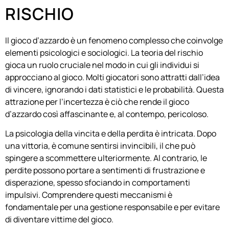
RISCHIO
Il gioco d’azzardo è un fenomeno complesso che coinvolge
elementi psicologici e sociologici. La teoria del rischio
gioca un ruolo cruciale nel modo in cui gli individui si
approcciano al gioco. Molti giocatori sono attratti dall’idea
di vincere, ignorando i dati statistici e le probabilità. Questa
attrazione per l’incertezza è ciò che rende il gioco
d’azzardo così affascinante e, al contempo, pericoloso.
La psicologia della vincita e della perdita è intricata. Dopo
una vittoria, è comune sentirsi invincibili, il che può
spingere a scommettere ulteriormente. Al contrario, le
perdite possono portare a sentimenti di frustrazione e
disperazione, spesso sfociando in comportamenti
impulsivi. Comprendere questi meccanismi è
fondamentale per una gestione responsabile e per evitare
di diventare vittime del gioco.