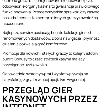
ochrona gracza. Licencjonowane i regulowane przez
odpowiednie organy kasyna to gwarancja prawidłowego
funkcjonowania. Przede wszystkim sprawdź, czy kasyno
posiada licencję. Komentarze innych graczy również są
nieocenione.
Najlepsze serwisy posiadają bogate kolekcje gier od
renomowanych dostawców. Dobra nawigacja i płynność
działania pozwalają grać komfortowo.
Promocje dla nowych i stałych graczy to kolejny istotny
punkt. Bonusy to część strategii kasyna mający
przyciągnąć użytkownika.
Odpowiednie systemy wpłat i wypłat wpływają na
satysfakcję z gry. Im więcej opcji, tym wygodniej.
PRZEGLĄD GIER
KASYNOWYCH PRZEZ