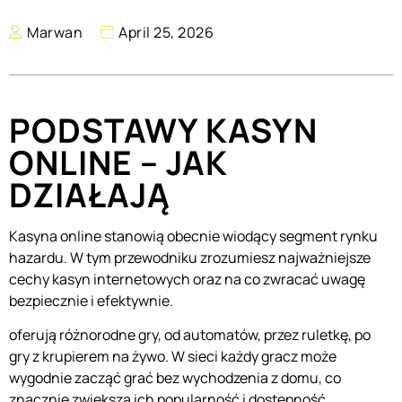
Marwan
April 25, 2026
PODSTAWY KASYN
ONLINE – JAK
DZIAŁAJĄ
Kasyna online stanowią obecnie wiodący segment rynku
hazardu. W tym przewodniku zrozumiesz najważniejsze
cechy kasyn internetowych oraz na co zwracać uwagę
bezpiecznie i efektywnie.
oferują różnorodne gry, od automatów, przez ruletkę, po
gry z krupierem na żywo. W sieci każdy gracz może
wygodnie zacząć grać bez wychodzenia z domu, co
znacznie zwiększa ich popularność i dostępność.