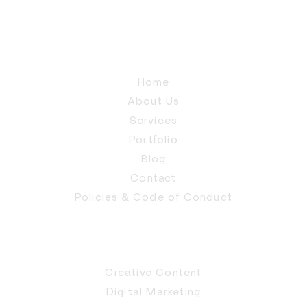
Home
About Us
Services
Portfolio
Blog
Contact
Policies & Code of Conduct
Creative Content
Digital Marketing