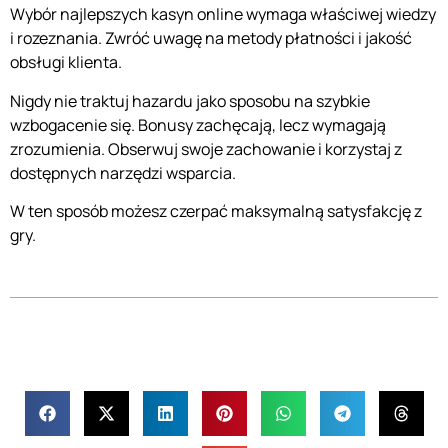
Wybór najlepszych kasyn online wymaga właściwej wiedzy
i rozeznania. Zwróć uwagę na metody płatności i jakość
obsługi klienta.
Nigdy nie traktuj hazardu jako sposobu na szybkie
wzbogacenie się. Bonusy zachęcają, lecz wymagają
zrozumienia. Obserwuj swoje zachowanie i korzystaj z
dostępnych narzędzi wsparcia.
W ten sposób możesz czerpać maksymalną satysfakcję z
gry.