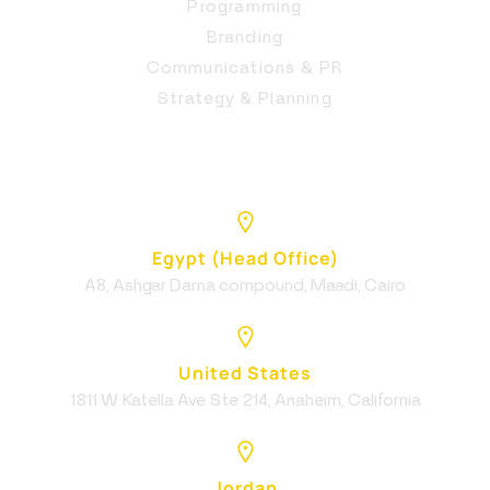
Programming
Branding
Communications & PR
Strategy & Planning
Egypt (Head Office)
A8, Ashgar Darna compound, Maadi, Cairo
United States
1811 W Katella Ave Ste 214, Anaheim, California
Jordan