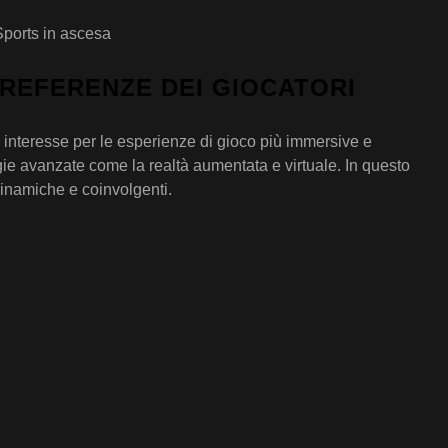
Sports in ascesa
REFERENZE DEI GIOCATORI
 interesse per le esperienze di gioco più immersive e
ogie avanzate come la realtà aumentata e virtuale. In questo
dinamiche e coinvolgenti.