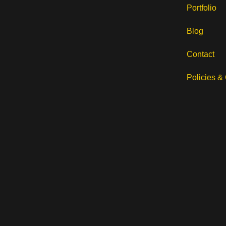
Portfolio
Blog
Contact
Policies &