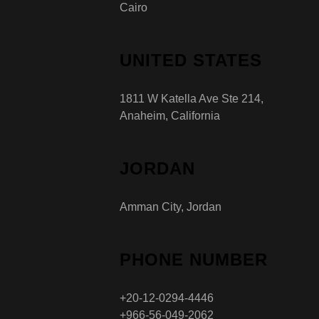
Cairo
UNITED STATES
1811 W Katella Ave Ste 214,
Anaheim, California
JORDAN
Amman City, Jordan
PHONE NUMBER
+20-12-0294-4446
+966-56-049-2062