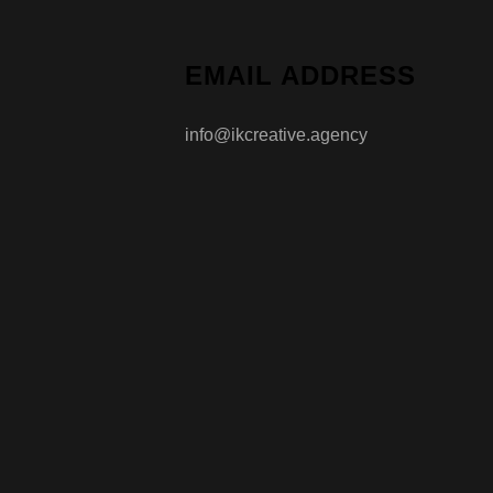
EMAIL ADDRESS
info@ikcreative.agency