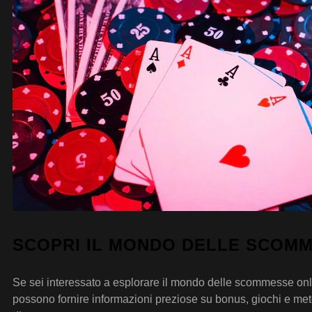
SCOPRI IL MONDO DELLE SCOMM
Se sei interessato a esplorare il mondo delle scommesse online
possono fornire informazioni preziose su bonus, giochi e metod