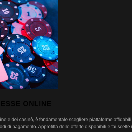
ESSE ONLINE
 e dei casinò, è fondamentale scegliere piattaforme affidabili. 
i di pagamento. Approfitta delle offerte disponibili e fai scelte