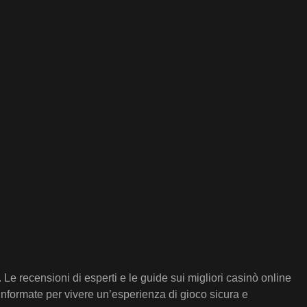
Le recensioni di esperti e le guide sui migliori casinò online
 informate per vivere un’esperienza di gioco sicura e