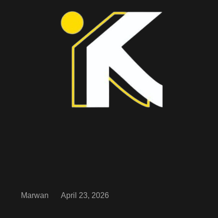
Marwan
April 23, 2026