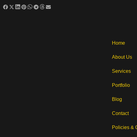
Home
About Us
Services
Portfolio
Blog
Contact
Policies &