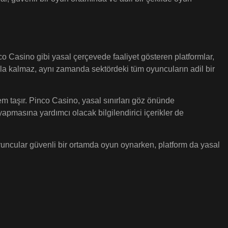
o Casino gibi yasal çerçevede faaliyet gösteren platformlar,
a kalmaz, aynı zamanda sektördeki tüm oyuncuların adil bir
m taşır. Pinco Casino, yasal sınırları göz önünde
pmasına yardımcı olacak bilgilendirici içerikler de
ncular güvenli bir ortamda oyun oynarken, platform da yasal