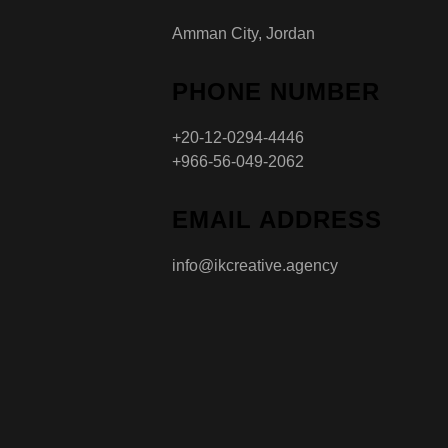
Amman City, Jordan
PHONE NUMBER
+20-12-0294-4446
+966-56-049-2062
EMAIL ADDRESS
info@ikcreative.agency