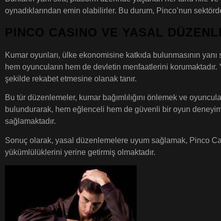
oynadıklarından emin olabilirler. Bu durum, Pinco’nun sektördeki
PINCO CASINO VE YASAL DÜZENL
Kumar oyunları, ülke ekonomisine katkıda bulunmasının yanı sı
hem oyuncuların hem de devletin menfaatlerini korumaktadır.
şekilde rekabet etmesine olanak tanır.
Bu tür düzenlemeler, kumar bağımlılığını önlemek ve oyuncular
bulundurarak, hem eğlenceli hem de güvenli bir oyun deneyimi 
sağlamaktadır.
Sonuç olarak, yasal düzenlemelere uyum sağlamak, Pinco Casi
yükümlülüklerini yerine getirmiş olmaktadır.